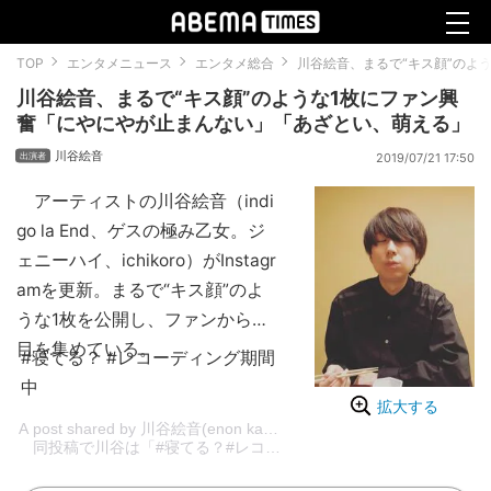
TOP
エンタメニュース
エンタメ総合
川谷絵音、まるで“キス顔”のよ
川谷絵音、まるで“キス顔”のような1枚にファン興
奮「にやにやが止まんない」「あざとい、萌える」
川谷絵音
2019/07/21 17:50
アーティストの川谷絵音（indi
go la End、ゲスの極み乙女。ジ
ェニーハイ、ichikoro）がInstagr
amを更新。まるで“キス顔”のよ
うな1枚を公開し、ファンから注
目を集めている。
#寝てる？ #レコーディング期間
中
拡大する
A post shared by 川谷絵音(enon kawatani) (@indigolaend) on
Jul 2
同投稿で川谷は「#寝てる？#レコーディング期間中」とコメント