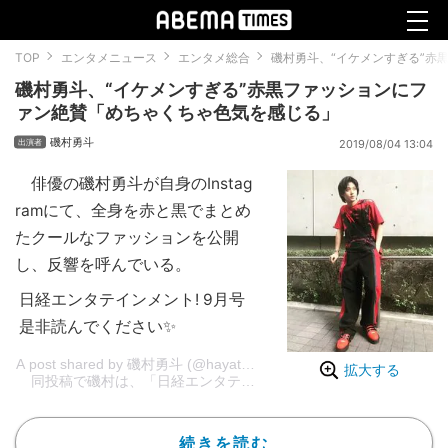
TOP
エンタメニュース
エンタメ総合
磯村勇斗、“イケメンすぎる”赤
磯村勇斗、“イケメンすぎる”赤黒ファッションにフ
ァン絶賛「めちゃくちゃ色気を感じる」
磯村勇斗
2019/08/04 13:04
俳優の磯村勇斗が自身のInstag
ramにて、全身を赤と黒でまとめ
たクールなファッションを公開
し、反響を呼んでいる。
日経エンタテインメント! 9月号
是非読んでください✨
A post shared by 磯村勇斗 (@hayato_isomura) on
Aug 3, 2019 at 
拡大する
同投稿で磯村は、「日経エンタテインメント!9月号 是非読んでく
続きを読む