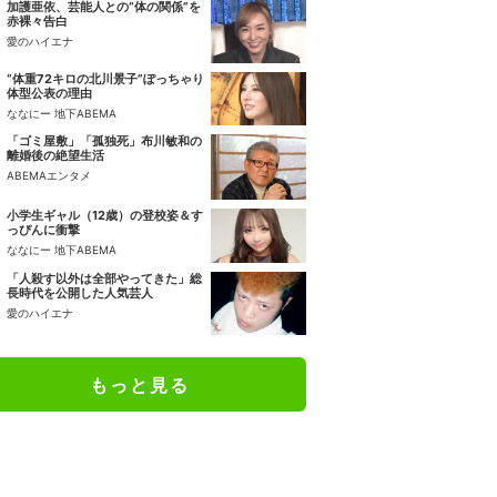
加護亜依、芸能人との“体の関係”を
赤裸々告白
愛のハイエナ
“体重72キロの北川景子”ぽっちゃり
体型公表の理由
ななにー 地下ABEMA
「ゴミ屋敷」「孤独死」布川敏和の
離婚後の絶望生活
ABEMAエンタメ
小学生ギャル（12歳）の登校姿＆す
っぴんに衝撃
ななにー 地下ABEMA
「人殺す以外は全部やってきた」総
長時代を公開した人気芸人
愛のハイエナ
もっと見る