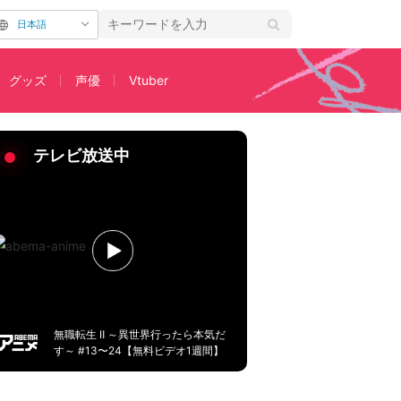
日本語
グッズ
声優
Vtuber
テレビ放送中
無職転生 Ⅱ ～異世界行ったら本気だ
す～ #13〜24【無料ビデオ1週間】