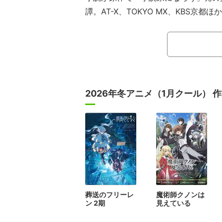
譚。AT-X、TOKYO MX、KBS京
どこにでもいる普通の高校生・西村
モデル体型の美少女・吾妻凛。平和な
人はある日突然、不思議な魔法陣の光
へ迷い込んでしまう。そこは恐ろしい
ワーフ、エルフといった多様な種族が
2026年冬アニメ（1月クール） 
タジーのような世界。異世界へと導か
生き抜くために「冒険者」になること
検査で、二人が“チート”な魔力を持っ
て……。
葬送のフリーレ
魔術師クノンは
ン 2期
見えている