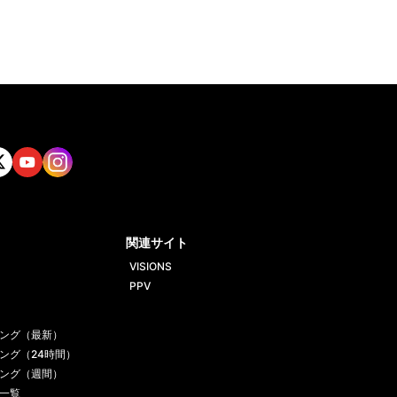
tt
Yout
Insta
ube
gram
関連サイト
VISIONS
PPV
ング（最新）
ング（24時間）
ング（週間）
一覧