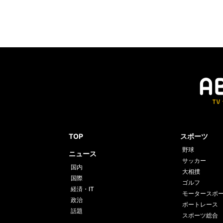
TOP
スポーツ
野球
ニュース
サッカー
国内
大相撲
国際
ゴルフ
経済・IT
モータースポ
政治
ボートレース
話題
スポーツ総合