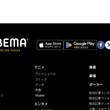
Face
Twi
book
er
アニメ
将棋
アニメニュース
麻雀
コミック
ポーカー
グッズ
声優
総合記事ランキ
ーツ
Vtuber
総合記事ランキ
エンタメ
総合記事ランキ
人物・グループ