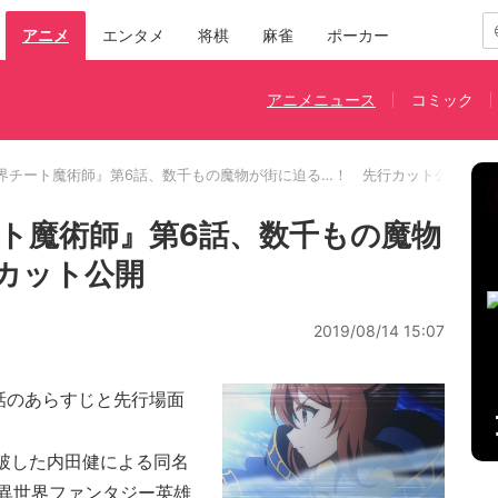
アニメ
エンタメ
将棋
麻雀
ポーカー
アニメニュース
コミック
界チート魔術師』第6話、数千もの魔物が街に迫る…！ 先行カット公開
ト魔術師』第6話、数千もの魔物
カット公開
2019/08/14 15:07
話のあらすじと先行場面
破した内田健による同名
異世界ファンタジー英雄