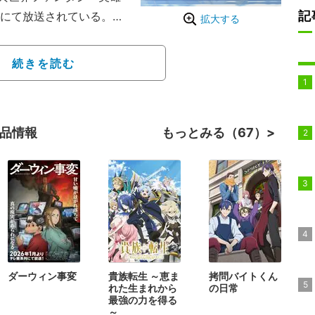
記
都ほかにて放送されている。
拡大する
太一と、運動神経抜群で
高校生活を送っていた二
続きを読む
に包まれ、見知らぬ土地
魔物が生息し、獣人やド
存在する、まるでファン
作品情報
もっとみる（67）
れた太一と凛は、ここで
を決意するが、その適性
ていることが判明し
ダーウィン事変
貴族転生 ～恵ま
拷問バイトくん
れた生まれから
の日常
最強の力を得る
～