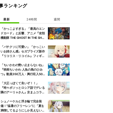
事ランキング
最新
24時間
週間
「かっこよすぎる」「最高のエン
ドカード」と反響、アニメ『攻殻
機動隊 THE GHOST IN THE SHEL
L』第5話エンドカード公開
「バチクソに可愛い」「かっこい
いお姉さん感」セガプライズ新作
『リコリス・リコイル』フィギュ
ア解禁に反響続々
「ちいかわの勢い止まらないね」
『映画ちいかわ 人魚の島のひみ
つ』動員350万人・興行収入50億
円突破が大きな話題に
「大正っぽくて良いぞ！！」
『時々ボソッとロシア語でデレる
隣のアーリャさん』京まふコラボ
の特別衣装ビジュアルに絶賛の声
シュノーケルと浮き輪で完全装
備！“猛暑のフリーレン”に「夏を
満喫してるようにしか見えない」