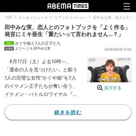
TOP
エンタメニュース
リアリティーショー
田中みな実、恋人とのフ
田中みな実、恋人とのフォトブックを「よく作る」
発言にミキ亜生「重たいって言われません…？」
かぐや姫と7人の王子たち
エリー
,
ミキ
,
田中みな実
2019/08/18 11:00
8月17日（土）よる10時～、
「運命の人を見つけたい」と願う
1人の完璧な女性“かぐや姫”を7人
のイケメン王子たちが奪い合う、
拡大する
イケメン・バトルロワイヤル『か
ぐや姫と7人の王子たち』の最終
回が放送。番組MCを務める田中
続きを読む
みな実が、恋人との思い出を残す
フォトブックを、よく作ると明か
す場面があった。