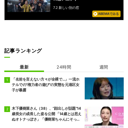
7.2 新しい別の窓
ABEMAでみる
記事ランキング
最新
24時間
週間
「名前を言えない方々が全裸で…」一流ホ
テルでの"権力者の遊び"の実態を元港区女
子が暴露
木下優樹菜さん（38）、“顔出しが話題”14
歳長女の成長した姿を公開 「14歳とは思え
ぬオトナっぽさ」「優樹菜ちゃんにそっく
りすぎる」など反響