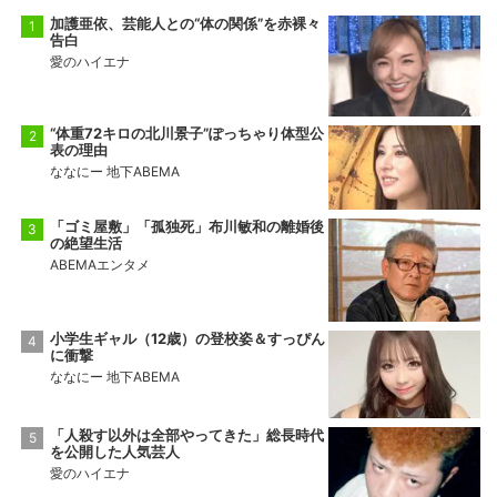
加護亜依、芸能人との“体の関係”を赤裸々
告白
愛のハイエナ
“体重72キロの北川景子”ぽっちゃり体型公
表の理由
ななにー 地下ABEMA
「ゴミ屋敷」「孤独死」布川敏和の離婚後
の絶望生活
ABEMAエンタメ
小学生ギャル（12歳）の登校姿＆すっぴん
に衝撃
ななにー 地下ABEMA
「人殺す以外は全部やってきた」総長時代
を公開した人気芸人
愛のハイエナ