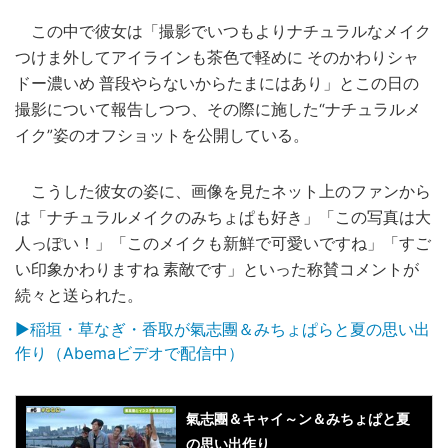
この中で彼女は「撮影でいつもよりナチュラルなメイク
つけま外してアイラインも茶色で軽めに そのかわりシャ
ドー濃いめ 普段やらないからたまにはあり」とこの日の
撮影について報告しつつ、その際に施した“ナチュラルメ
イク”姿のオフショットを公開している。
こうした彼女の姿に、画像を見たネット上のファンから
は「ナチュラルメイクのみちょぱも好き」「この写真は大
人っぽい！」「このメイクも新鮮で可愛いですね」「すご
い印象かわりますね 素敵です」といった称賛コメントが
続々と送られた。
▶稲垣・草なぎ・香取が︎氣志團＆みちょぱらと夏の思い出
作り（Abemaビデオで配信中）
氣志團＆キャイ～ン＆みちょぱと夏
の思い出作り