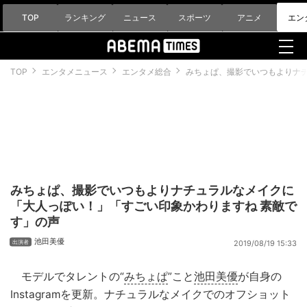
TOP
ランキング
ニュース
スポーツ
アニメ
エン
TOP
エンタメニュース
エンタメ総合
みちょぱ、撮影でいつもよりナ
みちょぱ、撮影でいつもよりナチュラルなメイクに
「大人っぽい！」「すごい印象かわりますね 素敵で
す」の声
池田美優
2019/08/19 15:33
モデルでタレントの“
みちょぱ
”こと
池田美優
が自身の
Instagramを更新。ナチュラルなメイクでのオフショット