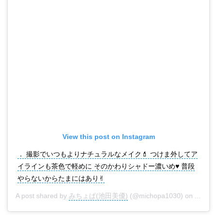
View this post on Instagram
． 撮影でいつもよりナチュラルなメイク💄 つけま外してア
イラインも茶色で軽めに そのかわりシャドー濃いめ♥ 普段
やらないからたまにはあり✌︎
A post shared by
みちょぱ(池田美優)
(@michopa1030) on
Aug 18