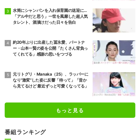
水筒にシャンパンを入れ保育園の送迎に…
「アル中だと思う」一世を風靡した超人気
タレント、酒漬けだった日々を告白
約20年ぶりに出産した冨永愛、パートナ
ー・山本一賢の姿を公開「たくさん背負っ
てくれてる」感謝の思いをつづる
元リトグリ・Manaka（25）、ラッパーに
なり“激変”した姿に反響「待って」「昔か
ら見てるけど 最近ずっと可愛くなってる」
もっと見る
番組ランキング