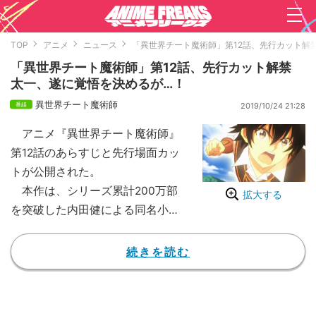
TOP
アニメ
ニュース
「異世界チート魔術師」第12話、先行カット解
「異世界チート魔術師」第12話、先行カット解禁
太一、遂に覚悟を決めるが…！
異世界チート魔術師
2019/10/24 21:28
アニメ『異世界チート魔術師』
第12話のあらすじと先行場面カッ
トが公開された。
本作は、シリーズ累計200万部
拡大する
を突破した内田健による同名小説
が原作で「小説家になろう」発の
異世界ファンタジー英雄譚。AT-
続きを読む
X、TOKYO MX、KBS京都ほかに
て放送されている。
どこにでもいる普通の高校生・