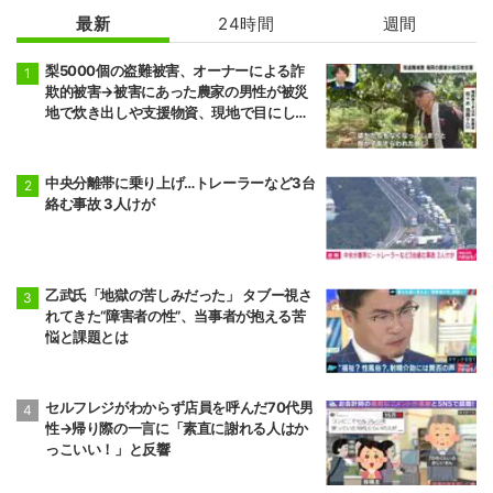
最新
24時間
週間
梨5000個の盗難被害、オーナーによる詐
欺的被害→被害にあった農家の男性が被災
地で炊き出しや支援物資、現地で目にし
た“助け合いの輪”
中央分離帯に乗り上げ…トレーラーなど3台
絡む事故 3人けが
乙武氏「地獄の苦しみだった」 タブー視さ
れてきた“障害者の性”、当事者が抱える苦
悩と課題とは
セルフレジがわからず店員を呼んだ70代男
性→帰り際の一言に「素直に謝れる人はか
っこいい！」と反響