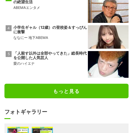
の絶望生活
ABEMAエンタメ
小学生ギャル（12歳）の登校姿＆すっぴん
に衝撃
ななにー 地下ABEMA
「人殺す以外は全部やってきた」総長時代
を公開した人気芸人
愛のハイエナ
もっと見る
フォトギャラリー