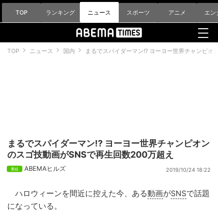
TOP
ランキング
ニュース
スポーツ
アニメ
エン
TOP
ニュース
国内
まるでスパイダーマン!? ヨーヨー世界チャンピオ
まるでスパイダーマン!? ヨーヨー世界チャンピオン
のスゴ技動画がSNSで再生回数200万超え
ABEMAヒルズ
2019/10/24 18:22
ハロウィーンを間近に控えた今、ある
動画
が
SNS
で話題
になっている。