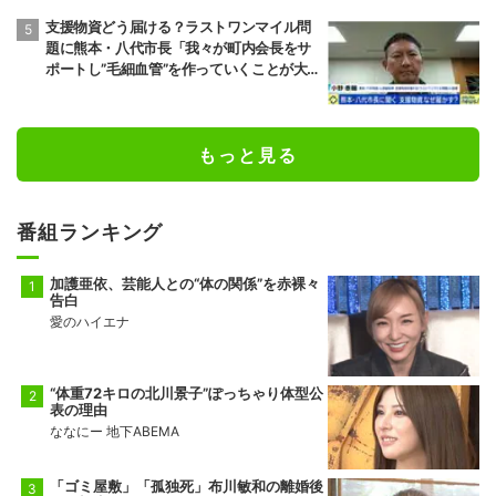
支援物資どう届ける？ラストワンマイル問
題に熊本・八代市長「我々が町内会長をサ
ポートし”毛細血管”を作っていくことが大
事」「動ける若者も一緒になって支援して
いくのが一番現実的だ」
もっと見る
番組ランキング
加護亜依、芸能人との“体の関係”を赤裸々
告白
愛のハイエナ
“体重72キロの北川景子”ぽっちゃり体型公
表の理由
ななにー 地下ABEMA
「ゴミ屋敷」「孤独死」布川敏和の離婚後