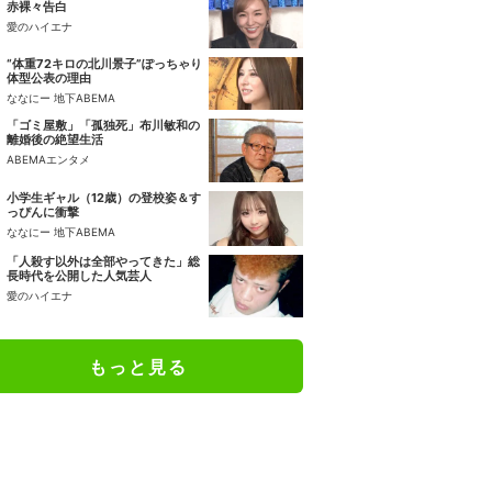
赤裸々告白
愛のハイエナ
“体重72キロの北川景子”ぽっちゃり
体型公表の理由
ななにー 地下ABEMA
「ゴミ屋敷」「孤独死」布川敏和の
離婚後の絶望生活
ABEMAエンタメ
小学生ギャル（12歳）の登校姿＆す
っぴんに衝撃
ななにー 地下ABEMA
「人殺す以外は全部やってきた」総
長時代を公開した人気芸人
愛のハイエナ
もっと見る