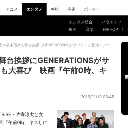
アニメ
エンタメ
将棋
麻雀
ポーカー
エンタメ総合
バラエティ
映画
音楽
HIPHOP
太＆橋本環奈の舞台挨拶にGENERATIONSがサプライズ登場！ファンも大
台挨拶にGENERATIONSがサ
も大喜び 映画『午前0時、キ
2019/11/13 08:45
E TRIBE・片寄涼太と女
画『午前0時、キスしに