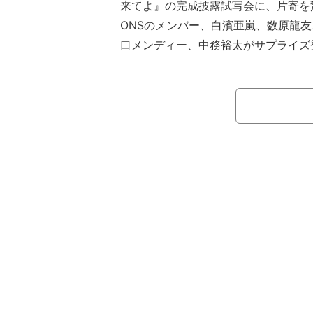
来てよ』の完成披露試写会に、片寄を驚か
ONSのメンバー、白濱亜嵐、数原龍
口メンディー、中務裕太がサプライズ
ージに揃い会場が騒然となった。
主演の二人のほか眞栄田郷敦、八木
勝大、酒井若菜、遠藤憲一らキャスト
壇した今回の舞台挨拶にサプライズ登
れはAbemaTVにてレギュラー放送中の『
V』の企画として片寄に内緒で実施さ
突如乱入すると、片寄は「知らなかっ
自分だけ秘密にされていたのか、他の
ど、驚いた様子をみせた。