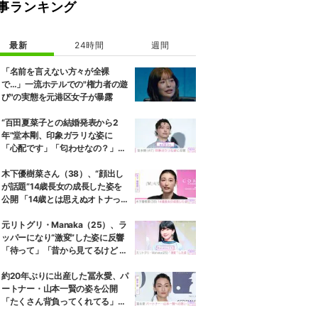
事ランキング
最新
24時間
週間
「名前を言えない方々が全裸
で…」一流ホテルでの"権力者の遊
び"の実態を元港区女子が暴露
“百田夏菜子との結婚発表から2
年”堂本剛、印象ガラリな姿に
「心配です」「匂わせなの？」な
どさまざまな声
木下優樹菜さん（38）、“顔出し
が話題”14歳長女の成長した姿を
公開 「14歳とは思えぬオトナっぽ
さ」「優樹菜ちゃんにそっくりす
ぎる」など反響
元リトグリ・Manaka（25）、ラ
ッパーになり“激変”した姿に反響
「待って」「昔から見てるけど 最
近ずっと可愛くなってる」
約20年ぶりに出産した冨永愛、パ
ートナー・山本一賢の姿を公開
「たくさん背負ってくれてる」感
謝の思いをつづる