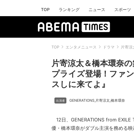
TOP
ランキング
ニュース
スポーツ
TOP
エンタメニュース
ドラマ
片寄涼
片寄涼太＆橋本環奈の舞
プライズ登場！ファン
スしに来てよ』
GENERATIONS
片寄涼太
橋本環奈
,
,
12日、GENERATIONS from EXIL
優・橋本環奈がダブル主演を務める映