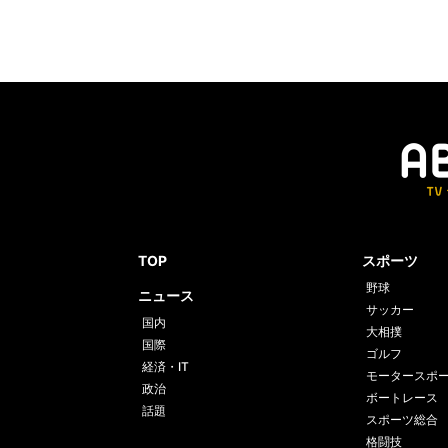
TOP
スポーツ
野球
ニュース
サッカー
国内
大相撲
国際
ゴルフ
経済・IT
モータースポ
政治
ボートレース
話題
スポーツ総合
格闘技