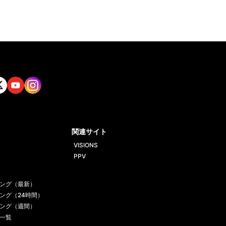
tt
Yout
Insta
ube
gram
関連サイト
VISIONS
PPV
ング（最新）
ング（24時間）
ング（週間）
一覧