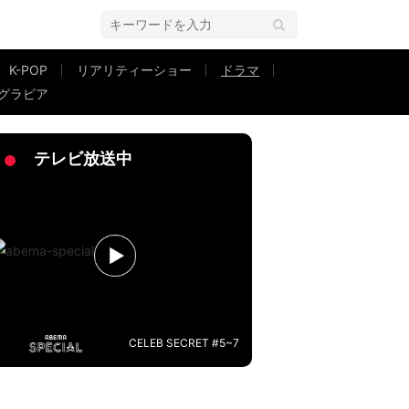
K-POP
リアリティーショー
ドラマ
グラビア
喜び 映画『午前0時、キスしに来てよ』
テレビ放送中
CELEB SECRET #5~7