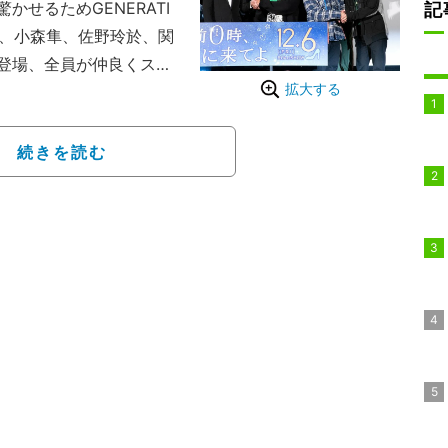
せるためGENERATI
記
友、小森隼、佐野玲於、関
登場、全員が仲良くステ
拡大する
アリサ、岡崎紗絵、鈴木
陣、新城毅彦監督らが登
続きを読む
場したメンバーたち。こ
GENERATIONS高校T
れたもので、メンバーが
た」と漏らしビックリ。
出演者に聞いて回るほ