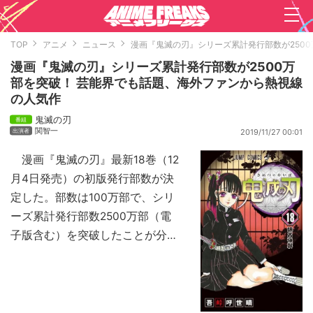
TOP
アニメ
ニュース
漫画『鬼滅の刃』シリーズ累計発行部数が250
漫画『鬼滅の刃』シリーズ累計発行部数が2500万
部を突破！ 芸能界でも話題、海外ファンから熱視線
の人気作
鬼滅の刃
関智一
2019/11/27 00:01
漫画『鬼滅の刃』最新18巻（12
月4日発売）の初版発行部数が決
定した。部数は100万部で、シリ
ーズ累計発行部数2500万部（電
子版含む）を突破したことが分か
った。
漫画家・吾峠呼世晴が手がける
本作は、2019年4月よりスタート
したテレビアニメの人気もあり、