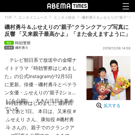
TOP
エンタメニュース
エンタメ総合
磯村勇斗＆ふせえりの“親子”ク
磯村勇斗＆ふせえりの“親子”クランクアップ写真に
反響 「又来親子最高かよ」「また会えますように」
時効警察
磯村勇斗
2019/12/06 14:58
テレビ朝日系で放送中の金曜ナ
イトドラマ『時効警察はじめまし
た』の公式Instagramが12月5日
に更新。俳優・磯村勇斗とベテラ
ン女優・ふせえりの“親子2ショッ
ト”を公開し、大きな注目を集め
#時効警察はじめました 最終回
拡大する
ている。
まであと1日。 本日は、又来役 #
ふせえり さん、康知役 #磯村勇
斗 さんの、親子でのクランクア