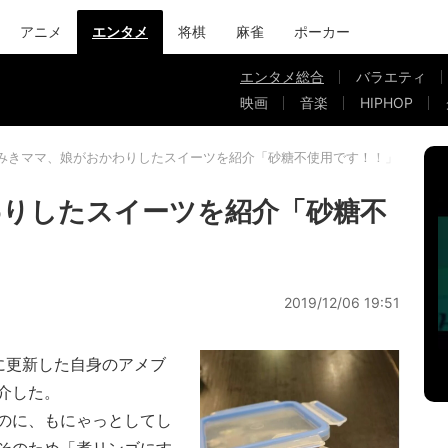
アニメ
エンタメ
将棋
麻雀
ポーカー
エンタメ総合
バラエティ
映画
音楽
HIPHOP
みきママ、娘がおかわりしたスイーツを紹介「砂糖不使用です！！」
わりしたスイーツを紹介「砂糖不
2019/12/06 19:51
に更新した自身のアメブ
介した。
のに、もにゃっとしてし