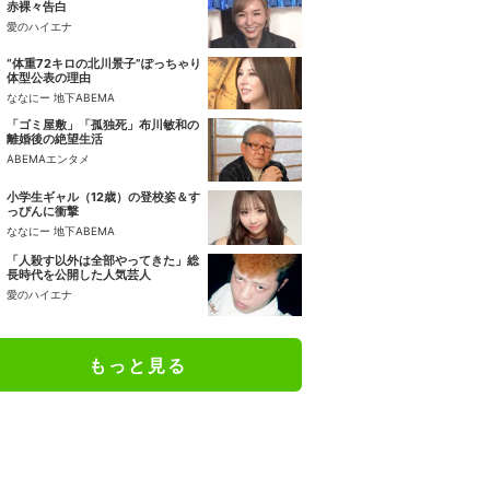
赤裸々告白
愛のハイエナ
“体重72キロの北川景子”ぽっちゃり
体型公表の理由
ななにー 地下ABEMA
「ゴミ屋敷」「孤独死」布川敏和の
離婚後の絶望生活
ABEMAエンタメ
小学生ギャル（12歳）の登校姿＆す
っぴんに衝撃
ななにー 地下ABEMA
「人殺す以外は全部やってきた」総
長時代を公開した人気芸人
愛のハイエナ
もっと見る