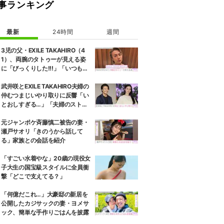
事ランキング
最新
24時間
週間
3児の父・EXILE TAKAHIRO（4
1）、両腕のタトゥーが見える姿
に「びっくりした!!!」「いつもと
また違ったTAKAHIROさん」など
の反響
武井咲とEXILE TAKAHIRO夫婦の
仲むつまじいやり取りに反響「い
とおしすぎる…」「夫婦のストー
リーほんと好き」
元ジャンポケ斉藤慎二被告の妻・
瀬戸サオリ「きのうから話して
る」家族との会話を紹介
「すごい水着やな」20歳の現役女
子大生の国宝級スタイルに全員衝
撃「どこで支えてる？」
「何億だこれ…」大豪邸の新居を
公開したカジサックの妻・ヨメサ
ック、簡単な手作りごはんを披露