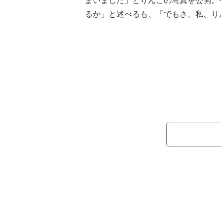
まいました」とりんごの写真を公開。
るか」と述べるも、「でもさ、私、り
なんです！！」と明かした。
そこで、みきママは「私でも食べら
を作りま～す！！」とレシピを紹介。
ンゴの甘みだけでゆっくり煮ました」
り置きスイーツになりました！！りん
ぜ！！」とコメント。「そのまま食べ
にのせてもいい」とアレンジ方法も紹