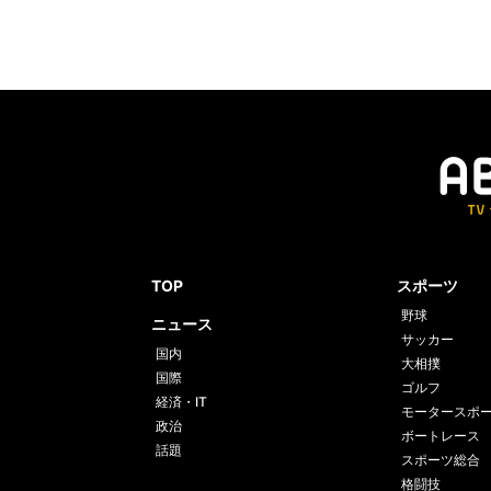
TOP
スポーツ
野球
ニュース
サッカー
国内
大相撲
国際
ゴルフ
経済・IT
モータースポ
政治
ボートレース
話題
スポーツ総合
格闘技