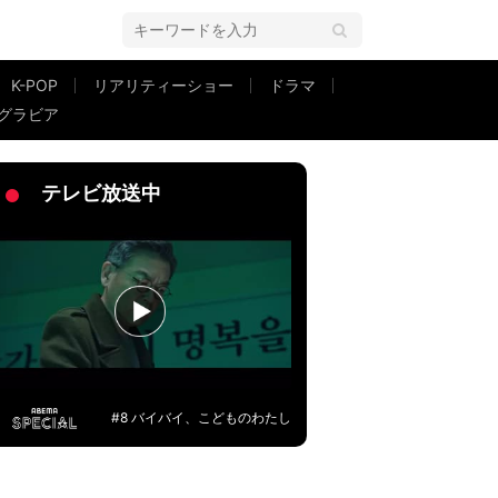
K-POP
リアリティーショー
ドラマ
グラビア
テレビ放送中
#8 バイバイ、こどものわたし