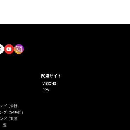
tt
Yout
Insta
ube
gram
関連サイト
VISIONS
PPV
ング（最新）
ング（24時間）
ング（週間）
一覧