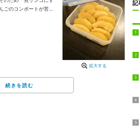
そのため「煮リンゴにす
記
んごのコンポートが苦手
れるりんごのコンポート
「砂糖不使用です！！リ
とポイントを述べ、「作
ごたち、救ってやった
てもいいし、ヨーグルト
拡大する
介した。
続きを読む