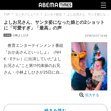
TOP
エンタメニュース
エンタメ総合
よしお兄さん、サンタ姿になっ
よしお兄さん、サンタ姿になった娘との2ショット
に「可愛すぎ」「最高」の声
小林よしひさ
2019/12/27 14:49
教育エンターテインメント番組
『おかあさんといっしょ』（NH
K・Eテレ）に出演していた“よし
お兄さん”こと第11代体操のお兄
さん・小林よしひさが25日に自
身のアメブロを更新。帽子をかぶ
りサンタクロースの姿になった娘
との2ショットを公開した。
拡大する
この日小林は「小林家もクリス
マスの朝を迎えました」と述べ、
続きを読む