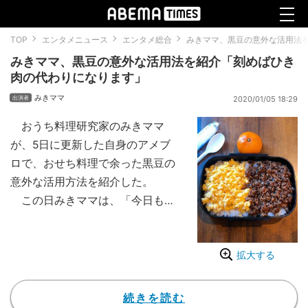
TOP
エンタメニュース
エンタメ総合
みきママ、黒豆の意外な活用法
みきママ、黒豆の意外な活用法を紹介「刻めばひき
肉の代わりになります」
みきママ
2020/01/05 18:29
おうち料理研究家のみきママ
が、5日に更新した自身のアメブ
ロで、おせち料理で余った黒豆の
意外な活用方法を紹介した。
この日みきママは、「今日も頭
が賢くなる塾弁作るぞ～!!」とい
う気合いの入ったコメントととも
拡大する
に、「おせちの黒豆が残っている
ので、刻んで、そぼろ丼にしまし
た～」と、作った弁当を公開。
続きを読む