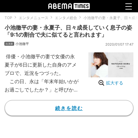
TOP
エンタメニュース
エンタメ総合
小池徹平の妻・永夏子、日々成長
小池徹平の妻・永夏子、日々成長していく息子の姿
「9:1の割合で夫に似てると言われます」
小池徹平
2020/01/07 17:47
俳優・小池徹平の妻で女優の永
夏子が6日に更新した自身のアメ
ブロで、近況をつづった。
この日、永は「年末年始いかが
拡大する
お過ごしでしたか？」と呼びか
け、「我が家は親戚や友人たちに
囲まれた賑やかな新年の幕開けで
続きを読む
した」と報告。「お正月ならでは
の時間。ほっこりしまくって今年
一年の英気をまとめて養えまし