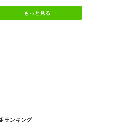
ジメイド姿にツッコミ殺到
もっと見る
組ランキング