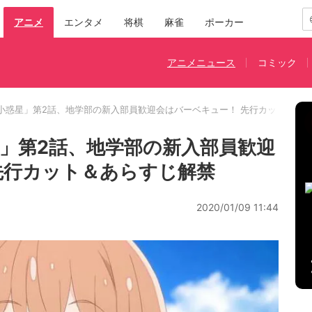
アニメ
エンタメ
将棋
麻雀
ポーカー
アニメニュース
コミック
小惑星」第2話、地学部の新入部員歓迎会はバーベキュー！ 先行カット＆あ
」第2話、地学部の新入部員歓迎
先行カット＆あらすじ解禁
2020/01/09 11:44