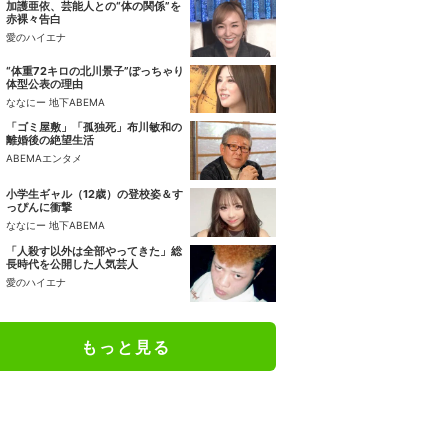
加護亜依、芸能人との“体の関係”を
赤裸々告白
愛のハイエナ
“体重72キロの北川景子”ぽっちゃり
体型公表の理由
ななにー 地下ABEMA
「ゴミ屋敷」「孤独死」布川敏和の
離婚後の絶望生活
ABEMAエンタメ
小学生ギャル（12歳）の登校姿＆す
っぴんに衝撃
ななにー 地下ABEMA
「人殺す以外は全部やってきた」総
長時代を公開した人気芸人
愛のハイエナ
もっと見る