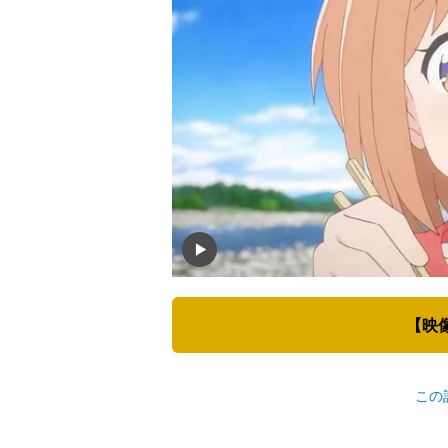
【映
この