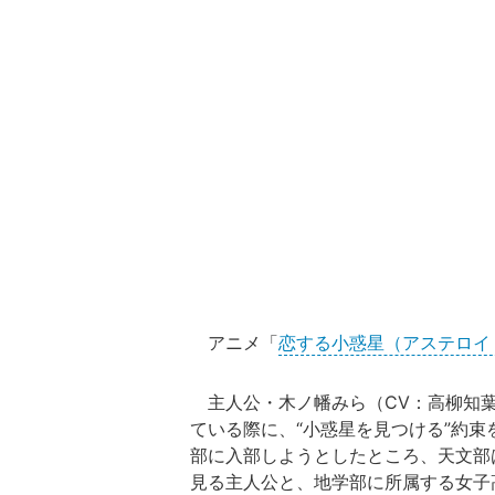
アニメ「
恋する小惑星（アステロイ
主人公・木ノ幡みら（CV：高柳知葉
ている際に、“小惑星を見つける”約
部に入部しようとしたところ、天文部
見る主人公と、地学部に所属する女子