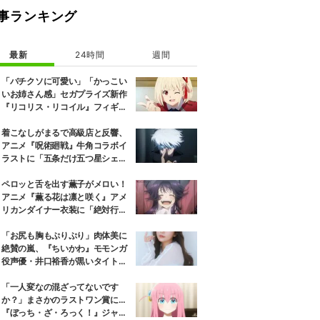
事ランキング
最新
24時間
週間
「バチクソに可愛い」「かっこい
いお姉さん感」セガプライズ新作
『リコリス・リコイル』フィギュ
ア解禁に反響続々
着こなしがまるで高級店と反響、
アニメ『呪術廻戦』牛角コラボイ
ラストに「五条だけ五つ星シェ
フ」
ペロッと舌を出す薫子がメロい！
アニメ『薫る花は凛と咲く』アメ
リカンダイナー衣装に「絶対行き
ます」の声
「お尻も胸もぷりぷり」肉体美に
絶賛の嵐、『ちいかわ』モモンガ
役声優・井口裕香が黒いタイトウ
ェアのトレーニング風景公開
「一人変なの混ざってないです
か？」まさかのラストワン賞に…
『ぼっち・ざ・ろっく！』ジャー