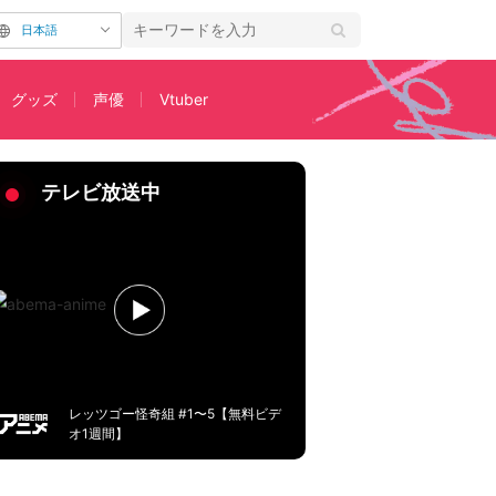
日本語
グッズ
声優
Vtuber
らすじ解禁
テレビ放送中
レッツゴー怪奇組 #1〜5【無料ビデ
オ1週間】