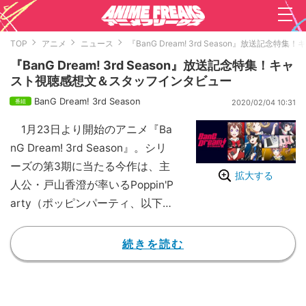
TOP
アニメ
ニュース
『BanG Dream! 3rd Season』放送記
『BanG Dream! 3rd Season』放送記念特集！キャ
スト視聴感想文＆スタッフインタビュー
BanG Dream! 3rd Season
2020/02/04 10:31
1月23日より開始のアニメ『Ba
nG Dream! 3rd Season』。シリ
ーズの第3期に当たる今作は、主
拡大する
人公・戸山香澄が率いるPoppin'P
arty（ポッピンパーティ、以下ポ
ピパ）が、武道館のステージを目
指して大きな壁に挑みます。
続きを読む
AbemaTIMESでは、音楽プロデ
ューサーや監督など、スタッフへ
のインタビューを実施。さらに、