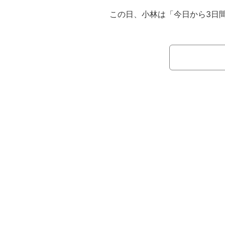
この日、小林は「今日から3日間
『罪のない嘘～毎日がエイプリルフ
現地に滞在することを報告。「結婚
れるのは初めて！」と明かし、「も
本音を告白。「人と一緒に毎日は
が 3日間離れるだけで寂しいと思
す。未知