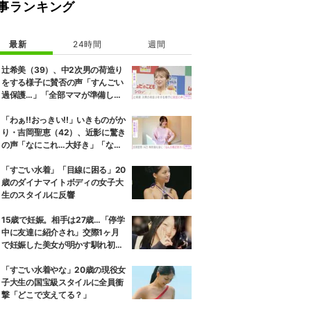
事ランキング
最新
24時間
週間
辻希美（39）、中2次男の荷造り
をする様子に賛否の声「すんごい
過保護…」「全部ママが準備して
くれるんだ」
「わぁ!!おっきい!!」いきものがか
り・吉岡聖恵（42）、近影に驚き
の声「なにこれ…大好き」「なん
か親近感が」
「すごい水着」「目線に困る」20
歳のダイナマイトボディの女子大
生のスタイルに反響
15歳で妊娠。相手は27歳…「停学
中に友達に紹介され」交際1ヶ月
で妊娠した美女が明かす馴れ初め
に「だいぶ危ねーよ！」小森純も
絶句
「すごい水着やな」20歳の現役女
子大生の国宝級スタイルに全員衝
撃「どこで支えてる？」