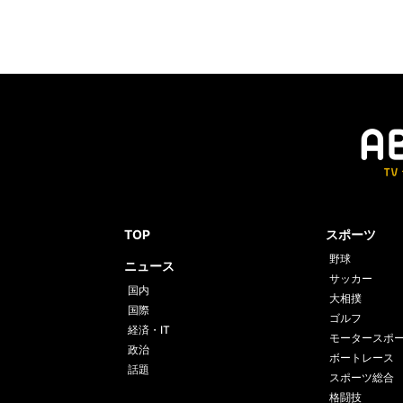
TOP
スポーツ
野球
ニュース
サッカー
国内
大相撲
国際
ゴルフ
経済・IT
モータースポ
政治
ボートレース
話題
スポーツ総合
格闘技