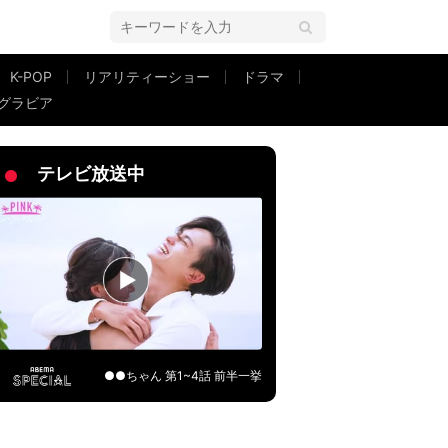
K-POP
リアリティーショー
ドラマ
グラビア
す」
テレビ放送中
●●ちゃん 第1~4話 前半一挙