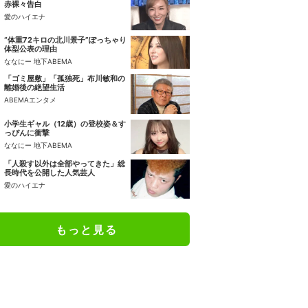
赤裸々告白
愛のハイエナ
“体重72キロの北川景子”ぽっちゃり
体型公表の理由
ななにー 地下ABEMA
「ゴミ屋敷」「孤独死」布川敏和の
離婚後の絶望生活
ABEMAエンタメ
小学生ギャル（12歳）の登校姿＆す
っぴんに衝撃
ななにー 地下ABEMA
「人殺す以外は全部やってきた」総
長時代を公開した人気芸人
愛のハイエナ
もっと見る