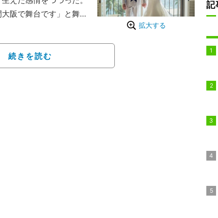
生えた感情をつづった。
記
大阪で舞台です」と舞台
拡大する
ール～』の大阪公演のため
して以来、3日間も夫と離
うすでに寂しいです！」と
続きを読む
暮らせないと思っていた私
うなんて！自分でも驚きで
の領域です」とつづった。