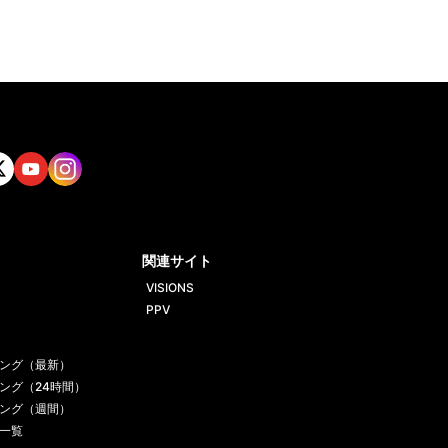
tt
Yout
Insta
ube
gram
関連サイト
VISIONS
PPV
ング（最新）
ング（24時間）
ング（週間）
一覧