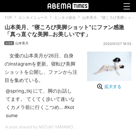
TOP
エンタメニュース
エンタメ総合
山本美月、“寝ころび美脚ショッ
山本美月、“寝ころび美脚ショット”にファン感激
「真っ直ぐな美脚…お美しいです」
山本美月
2020/01/27 16:55
女優の山本美月が26日、自身
のInstagramを更新。寝転び美脚
ショットを公開し、ファンから注
目を集めている。
拡大する
@spring_tkj にて、脚のお話し
てます。 てくてく歩いて迷いな
くカメラ前に行くこつめ… #kot
sume
A post shared by MIZUKI YAMAMOTO (@mizuki_yamamoto_offici