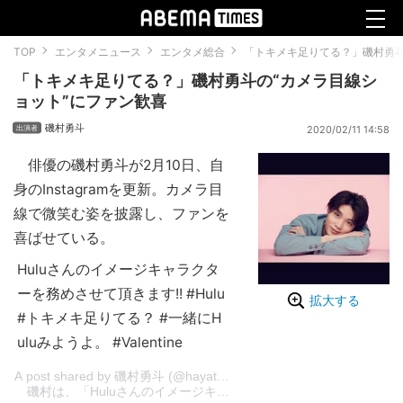
TOP
エンタメニュース
エンタメ総合
「トキメキ足りてる？」磯村勇斗
「トキメキ足りてる？」磯村勇斗の“カメラ目線シ
ョット”にファン歓喜
磯村勇斗
2020/02/11 14:58
俳優の磯村勇斗が2月10日、自
身のInstagramを更新。カメラ目
線で微笑む姿を披露し、ファンを
喜ばせている。
Huluさんのイメージキャラクタ
ーを務めさせて頂きます!! #Hulu
拡大する
#トキメキ足りてる？ #一緒にH
uluみようよ。 #Valentine
A post shared by 磯村勇斗 (@hayato_isomura) on
Feb 9, 2020 at 
磯村は、「Huluさんのイメージキャラクターを務めさせて頂きます!