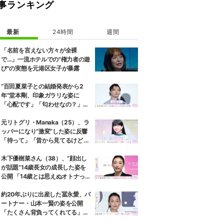
事ランキング
開。これらの画像のなかでTakaは、窓辺で外の景色を眺めながら佇む姿
最新
24時間
週間
「名前を言えない方々が全裸
で…」一流ホテルでの"権力者の遊
び"の実態を元港区女子が暴露
“百田夏菜子との結婚発表から2
年”堂本剛、印象ガラリな姿に
「心配です」「匂わせなの？」な
どさまざまな声
元リトグリ・Manaka（25）、ラ
ッパーになり“激変”した姿に反響
「待って」「昔から見てるけど 最
近ずっと可愛くなってる」
木下優樹菜さん（38）、“顔出し
が話題”14歳長女の成長した姿を
公開 「14歳とは思えぬオトナっぽ
さ」「優樹菜ちゃんにそっくりす
ぎる」など反響
約20年ぶりに出産した冨永愛、パ
ートナー・山本一賢の姿を公開
「たくさん背負ってくれてる」感
謝の思いをつづる