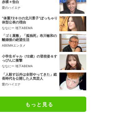
赤裸々告白
愛のハイエナ
“体重72キロの北川景子”ぽっちゃり
体型公表の理由
ななにー 地下ABEMA
「ゴミ屋敷」「孤独死」布川敏和の
離婚後の絶望生活
ABEMAエンタメ
小学生ギャル（12歳）の登校姿＆す
っぴんに衝撃
ななにー 地下ABEMA
「人殺す以外は全部やってきた」総
長時代を公開した人気芸人
愛のハイエナ
もっと見る