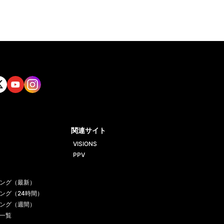
tt
Yout
Insta
ube
gram
関連サイト
VISIONS
PPV
ング（最新）
ング（24時間）
ング（週間）
一覧