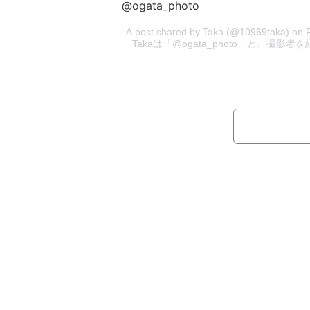
@ogata_photo
A post shared by Taka (@10969taka) on
Takaは「@ogata_photo」と