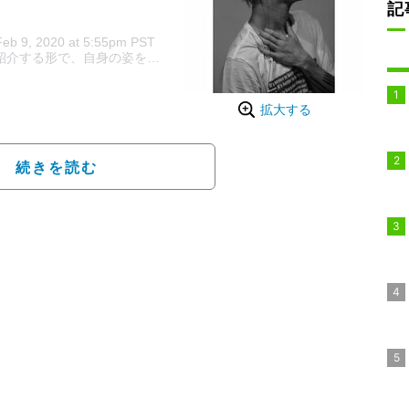
記
Feb 9, 2020 at 5:55pm PST
、撮影者を紹介する形で、自身の姿を写したモノクロ＆カラー画像数点を公
拡大する
続きを読む