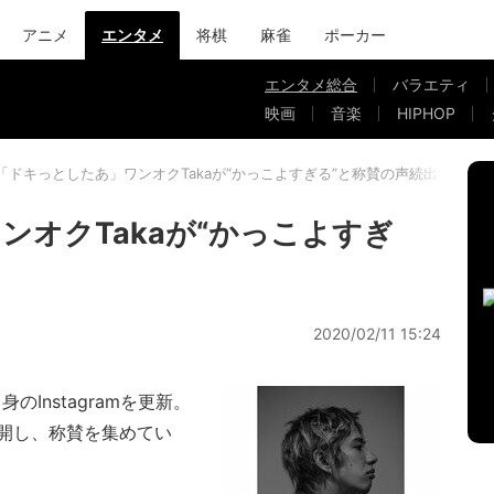
アニメ
エンタメ
将棋
麻雀
ポーカー
エンタメ総合
バラエティ
映画
音楽
HIPHOP
「ドキっとしたあ」ワンオクTakaが“かっこよすぎる”と称賛の声続出
ンオクTakaが“かっこよすぎ
2020/02/11 15:24
身のInstagramを更新。
開し、称賛を集めてい