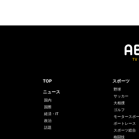
TOP
スポーツ
野球
ニュース
サッカー
国内
大相撲
国際
ゴルフ
経済・IT
モータースポ
政治
ボートレース
話題
スポーツ総合
格闘技