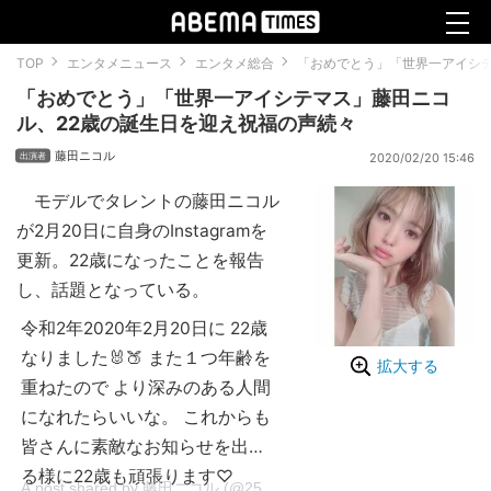
TOP
エンタメニュース
エンタメ総合
「おめでとう」「世界一アイシテ
「おめでとう」「世界一アイシテマス」藤田ニコ
ル、22歳の誕生日を迎え祝福の声続々
藤田ニコル
2020/02/20 15:46
モデルでタレントの藤田ニコル
が2月20日に自身のInstagramを
更新。22歳になったことを報告
し、話題となっている。
令和2年2020年2月20日に 22歳
なりました🐰🍑 また１つ年齢を
拡大する
重ねたので より深みのある人間
になれたらいいな。 これからも
皆さんに素敵なお知らせを出来
る様に22歳も頑張ります♡
A post shared by 藤田ニコル (@2525nicole2) on
Feb 19, 2020 at 