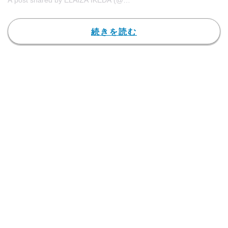
A post shared by ELAIZA IKEDA (@elaiza_ikd) on
Feb 28, 2020 at
続きを読む