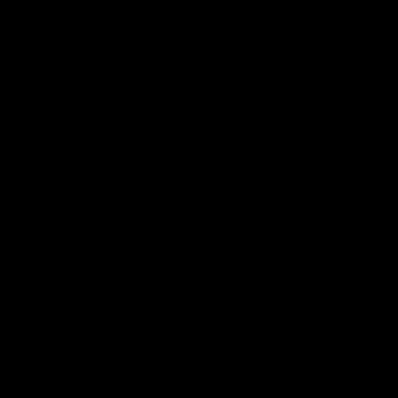
カテゴリ
ニュース
スポーツ
アニメ
エンタメ