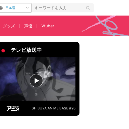
日本語
グッズ
声優
Vtuber
ット＆あらすじ公開
テレビ放送中
SHIBUYA ANIME BASE #95