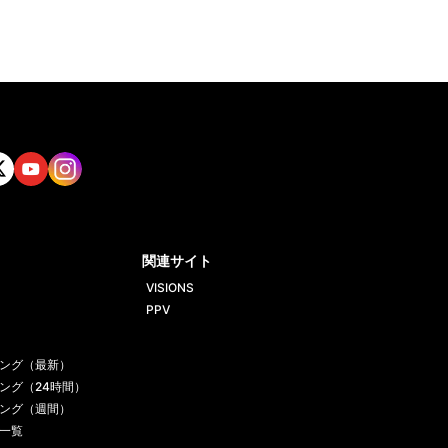
tt
Yout
Insta
ube
gram
関連サイト
VISIONS
PPV
ング（最新）
ング（24時間）
ング（週間）
一覧