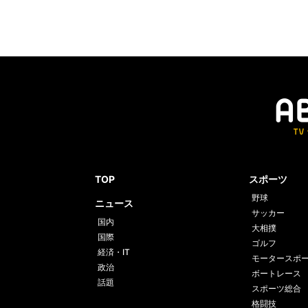
TOP
スポーツ
野球
ニュース
サッカー
国内
大相撲
国際
ゴルフ
経済・IT
モータースポ
政治
ボートレース
話題
スポーツ総合
格闘技