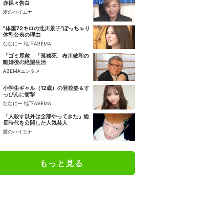
赤裸々告白
愛のハイエナ
“体重72キロの北川景子”ぽっちゃり
体型公表の理由
ななにー 地下ABEMA
「ゴミ屋敷」「孤独死」布川敏和の
離婚後の絶望生活
ABEMAエンタメ
小学生ギャル（12歳）の登校姿＆す
っぴんに衝撃
ななにー 地下ABEMA
「人殺す以外は全部やってきた」総
長時代を公開した人気芸人
愛のハイエナ
もっと見る