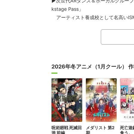
▶次世代ARダンス＆ボーカルグループが
kstage Pass」
アーティスト養成校として名高いISM（Inte
Of Music）横浜校。その学園の生
デビューさせる試み――通称「ARP」
ンバーARPはavexからデビューし
ている。生粋のエリートでありながら
シンジ、幼いころから共に施設で育ち
2026年冬アニメ（1月クール） 
とともに戦ってきたレベルクロス ダイ
ーブの美声と圧倒的なダンスとルック
らも音楽を心から愛するレオン。彼ら
ーしてからこれまでの日々のあらゆる
とに掘り下げながら忠実に描くドキュ
呪術廻戦 死滅回
メダリスト 第2
死亡遊
游 前編
期
食う。