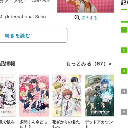
アニメ化！「ARP Bac
記
rnational School
拡大する
徒たちをアーティストとして
。そこに集った4人のメ
続きを読む
横浜を拠点に華々しく活動し
音楽に対する葛藤を抱く
、アウトロー精神で音楽
作品情報
もっとみる（67）
ヤ、 レイジ、４オクタ
スで周囲から孤立しなが
が出会うまでと、デビュ
喜びも苦しみも、個人ご
メンタリー。
戯で飯を
多聞くん今どっ
花ざかりの君た
デッドアカウン
ち！？
ちへ
ト