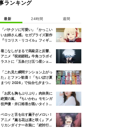
事ランキング
最新
24時間
週間
「バチクソに可愛い」「かっこい
いお姉さん感」セガプライズ新作
『リコリス・リコイル』フィギュ
ア解禁に反響続々
着こなしがまるで高級店と反響、
アニメ『呪術廻戦』牛角コラボイ
ラストに「五条だけ五つ星シェ
フ」
「これ見た瞬間テンション上がっ
た」とファン歓喜！「ちいぽけ夏
まつり 2026」で仙台七夕まつり
に豪華な吹き流しが登場
「お尻も胸もぷりぷり」肉体美に
絶賛の嵐、『ちいかわ』モモンガ
役声優・井口裕香が黒いタイトウ
ェアのトレーニング風景公開
ペロッと舌を出す薫子がメロい！
アニメ『薫る花は凛と咲く』アメ
リカンダイナー衣装に「絶対行き
ます」の声