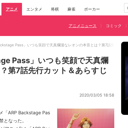
アニメ
エンタメ
将棋
麻雀
ポーカー
アニメニュース
コミック
Backstage Pass」いつも笑顔で天真爛漫なレオンの本音とは？第7話先行カ
tage Pass」いつも笑顔で天真爛
？第7話先行カット＆あらすじ
2020/03/05 18:58
P Backstage Pas
解禁となった。