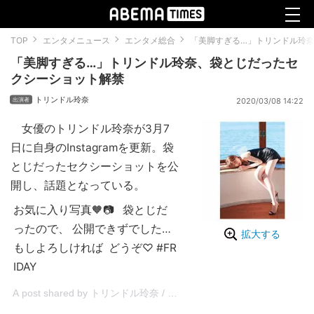
TOP
エンタメニュース
エンタメ総合
「美脚すぎる…」トリンドル玲
「美脚すぎる…」トリンドル玲奈、袋とじだったセ
クシーショット解禁
トリンドル玲奈
2020/03/08 14:22
女優のトリンドル玲奈が3月7
日に自身のInstagramを更新。袋
とじだったセクシーショットを公
開し、話題となっている。
お気に入り写真🧡📷 袋とじだ
ったので、 公開できずでした…
拡大する
もしよろしければ どうぞ♡ #FR
IDAY
A post shared by トリンドル玲奈 / Reina Triendl (@toritori0123) on