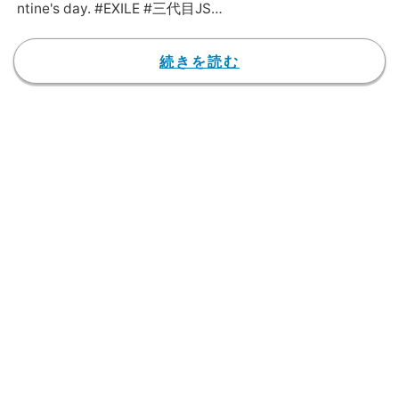
ntine's day. #EXILE #三代目JSO
ULBROTHERS #三代目JSOULB
ROTHERSfromEXILETRIBE #三
続きを読む
代目JSB #三代目 #3jsb #ldh #
小林直己 #NaokiKobayashi #放
浪兄弟 #ホワイトデー #直己と
ホワイトデートだったに使って
いいよ#薔薇の押し売りの人で
はありません#ホワイトデート