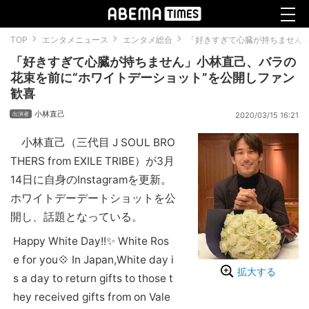
TOP
エンタメニュース
エンタメ総合
「好きすぎて心臓が持ちません」
「好きすぎて心臓が持ちません」小林直己、バラの
花束を前に“ホワイトデーショット”を公開しファン
歓喜
小林直己
2020/03/15 16:21
小林直己（三代目 J SOUL BRO
THERS from EXILE TRIBE）が3月
14日に自身のInstagramを更新。
ホワイトデーデートショットを公
開し、話題となっている。
Happy White Day!!✨ White Ros
e for you💠 In Japan,White day i
拡大する
s a day to return gifts to those t
hey received gifts from on Vale