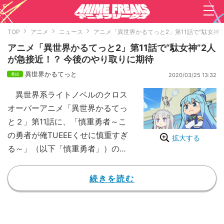
TOP
アニメ
ニュース
アニメ「異世界かるてっと2」第11話で“駄女神
アニメ「異世界かるてっと2」第11話で“駄女神”2人
が急接近！？ 今後のやり取りに期待
異世界かるてっと
2020/03/25 13:32
異世界系ライトノベルのクロス
オーバーアニメ「異世界かるてっ
と２」第11話に、「慎重勇者～こ
の勇者が俺TUEEEくせに慎重すぎ
拡大する
る～」（以下「慎重勇者」）の聖
哉（CV：梅原裕一郎）とリスタ
ルテ（CV：豊崎愛生）が登場し
続きを読む
た。
アニメ「異世界かるてっと2」
は、異世界系ライトノベルである