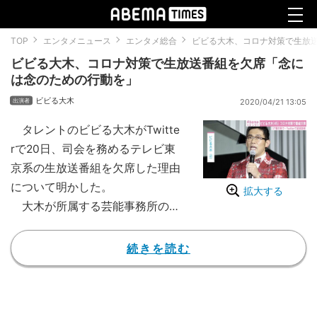
TOP
エンタメニュース
エンタメ総合
ビビる大木、コロナ対策で生放
ビビる大木、コロナ対策で生放送番組を欠席「念に
は念のための行動を」
ビビる大木
2020/04/21 13:05
タレントのビビる大木がTwitte
rで20日、司会を務めるテレビ東
京系の生放送番組を欠席した理由
について明かした。
拡大する
大木が所属する芸能事務所のワ
タナベエンターテインメントは、
新型コロナウイルスの感染対策と
続きを読む
してタレント、スタッフともに、
収録や撮影時の体温が37度以上
になった場合、その都度番組へ報