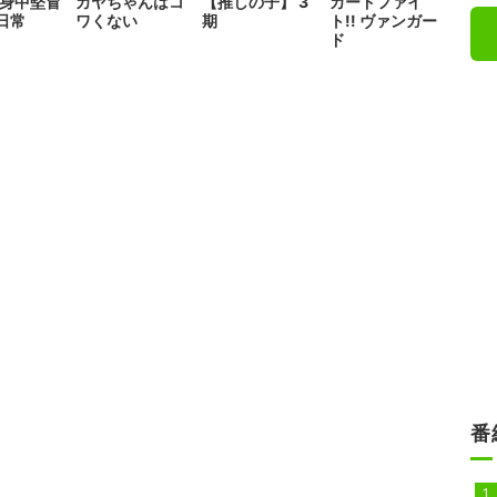
独身中堅冒
カヤちゃんはコ
【推しの子】 3
カードファイ
日常
ワくない
期
ト!! ヴァンガー
ド
番