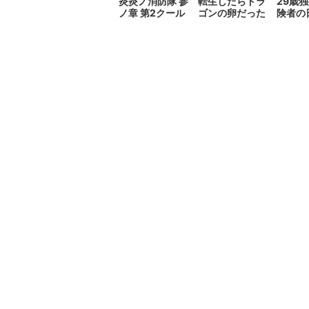
炎炎ノ消防隊 参
転生したらドラ
29歳
ノ章 第2クール
ゴンの卵だった
険者の