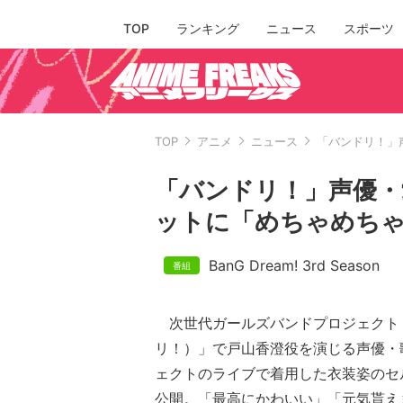
TOP
ランキング
ニュース
スポーツ
TOP
アニメ
ニュース
「バンドリ！」
「バンドリ！」声優・
ットに「めちゃめち
BanG Dream! 3rd Season
次世代ガールズバンドプロジェクト「Ba
リ！）」で戸山香澄役を演じる声優・
ェクトのライブで着用した衣装姿のセルフ
公開。「最高にかわいい」「元気貰え