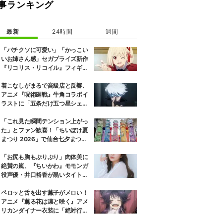
事ランキング
最新
24時間
週間
「バチクソに可愛い」「かっこい
いお姉さん感」セガプライズ新作
『リコリス・リコイル』フィギュ
ア解禁に反響続々
着こなしがまるで高級店と反響、
アニメ『呪術廻戦』牛角コラボイ
ラストに「五条だけ五つ星シェ
フ」
「これ見た瞬間テンション上がっ
た」とファン歓喜！「ちいぽけ夏
まつり 2026」で仙台七夕まつり
に豪華な吹き流しが登場
「お尻も胸もぷりぷり」肉体美に
絶賛の嵐、『ちいかわ』モモンガ
役声優・井口裕香が黒いタイトウ
ェアのトレーニング風景公開
ペロッと舌を出す薫子がメロい！
アニメ『薫る花は凛と咲く』アメ
リカンダイナー衣装に「絶対行き
ます」の声