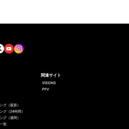
tt
Yout
Insta
ube
gram
関連サイト
VISIONS
PPV
ング（最新）
ング（24時間）
ング（週間）
一覧