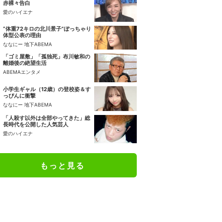
赤裸々告白
愛のハイエナ
“体重72キロの北川景子”ぽっちゃり
体型公表の理由
ななにー 地下ABEMA
「ゴミ屋敷」「孤独死」布川敏和の
離婚後の絶望生活
ABEMAエンタメ
小学生ギャル（12歳）の登校姿＆す
っぴんに衝撃
ななにー 地下ABEMA
「人殺す以外は全部やってきた」総
長時代を公開した人気芸人
愛のハイエナ
もっと見る