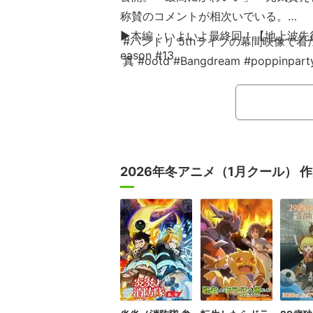
称賛のコメントが相次いでいる。
▶本編：いよいよ最終回！【地上波先行】Ban
#バンドリ 5thライブの幕間映像で着た衣
eason #13
真 #ootd #Bangdream #poppinpart
2026年冬アニメ（1月クール） 