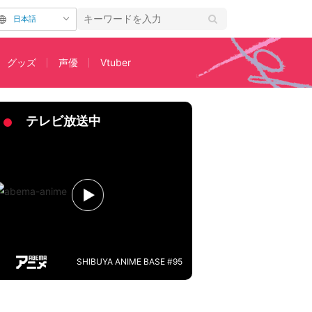
日本語
グッズ
声優
Vtuber
ァン歓喜
テレビ放送中
SHIBUYA ANIME BASE #95