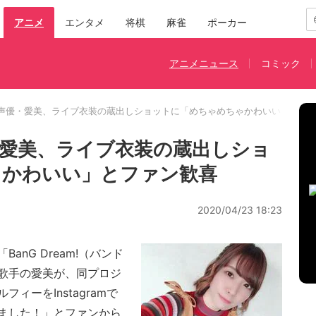
アニメ
エンタメ
将棋
麻雀
ポーカー
アニメニュース
コミック
声優・愛美、ライブ衣装の蔵出しショットに「めちゃめちゃかわいい」とフ
愛美、ライブ衣装の蔵出しショ
ゃかわいい」とファン歓喜
2020/04/23 18:23
nG Dream!（バンド
歌手の愛美が、同プロジ
ィーをInstagramで
ました！」とファンから