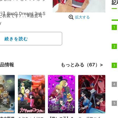
記
G Dream! 3rd S
装です♪ . . #過去写
拡大する
y
続きを読む
作品情報
もっとみる（67）