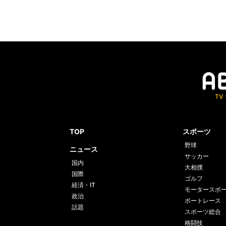
TOP
スポーツ
野球
ニュース
サッカー
国内
大相撲
国際
ゴルフ
経済・IT
モータースポ
政治
ボートレース
話題
スポーツ総合
格闘技