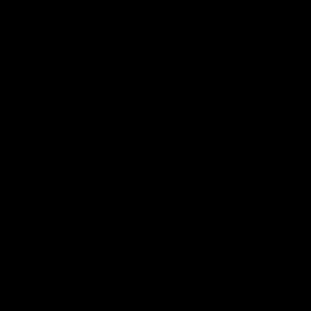
もっと見る