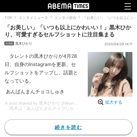
TOP
エンタメニュース
エンタメ総合
「お美しい」「いつも以上にか
「お美しい」「いつも以上にかわいい！」黒木ひか
り、可愛すぎるセルフショットに注目集まる
黒木ひかり
2020/04/29 14:11
タレントの黒木ひかりが4月28
日、自身のInstagramを更新。セ
ルフショットをアップし、話題と
なっている。
あんぱんまんチョコしゅき
拡大する
A post shared by 黒木ひかり (Hikari) (@kuroki_hikari) on
Apr 26, 2
黒木は「あんぱんまんチョコしゅき」というコメントとともにセル
続きを読む