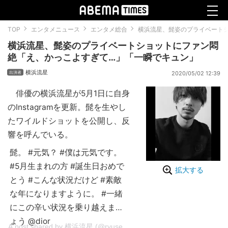
TOP
エンタメニュース
エンタメ総合
横浜流星、髭姿のプライベート
横浜流星、髭姿のプライベートショットにファン悶
絶「え、かっこよすぎて…」「一瞬でキュン」
横浜流星
2020/05/02 12:39
俳優の横浜流星が5月1日に自身
のInstagramを更新。髭を生やし
たワイルドショットを公開し、反
響を呼んでいる。
髭。 #元気？ #僕は元気です。
#5月生まれの方 #誕生日おめで
拡大する
とう #こんな状況だけど #素敵
な年になりますように。 #一緒
にこの辛い状況を乗り越えまし
ょう @dior
A post shared by 横浜流星 (@ryuseiyokohama_official) on
May 1, 2