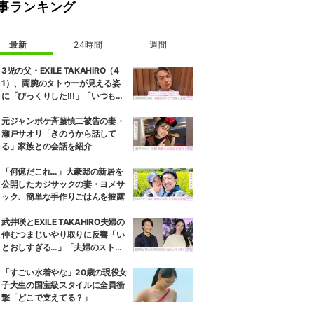
事ランキング
をつけての立ち姿を画像で公開。その画像の中で黒木は、大人っぽい色
最新
24時間
週間
3児の父・EXILE TAKAHIRO（4
1）、両腕のタトゥーが見える姿
に「びっくりした!!!」「いつもと
また違ったTAKAHIROさん」など
の反響
元ジャンポケ斉藤慎二被告の妻・
瀬戸サオリ「きのうから話して
る」家族との会話を紹介
「何億だこれ…」大豪邸の新居を
公開したカジサックの妻・ヨメサ
ック、簡単な手作りごはんを披露
武井咲とEXILE TAKAHIRO夫婦の
仲むつまじいやり取りに反響「い
とおしすぎる…」「夫婦のストー
リーほんと好き」
「すごい水着やな」20歳の現役女
子大生の国宝級スタイルに全員衝
撃「どこで支えてる？」