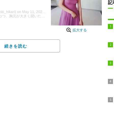
記
@kuroki_hikari) on
May 11, 2020 at 3:34am PDT
つ、胸元が大きく開いた紫芋を彷彿とさせるパープルのドレス装に身
拡大する
続きを読む