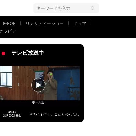
K-POP
リアリティーショー
ドラマ
グラビア
歓喜
テレビ放送中
#8 バイバイ、こどものわたし