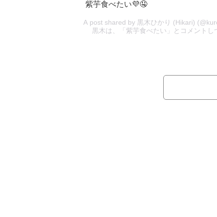
紫芋食べたい💜🤤
A post shared by 黒木ひかり (Hikari) (
黒木は、「紫芋食べたい」とコメントしつ