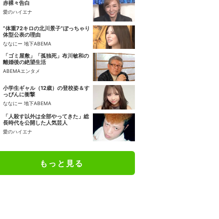
赤裸々告白
愛のハイエナ
“体重72キロの北川景子”ぽっちゃり
体型公表の理由
ななにー 地下ABEMA
「ゴミ屋敷」「孤独死」布川敏和の
離婚後の絶望生活
ABEMAエンタメ
小学生ギャル（12歳）の登校姿＆す
っぴんに衝撃
ななにー 地下ABEMA
「人殺す以外は全部やってきた」総
長時代を公開した人気芸人
愛のハイエナ
もっと見る