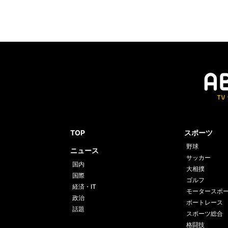
TOP
スポーツ
野球
ニュース
サッカー
国内
大相撲
国際
ゴルフ
経済・IT
モータースポ
政治
ボートレース
話題
スポーツ総合
格闘技