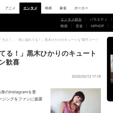
アニメ
エンタメ
将棋
麻雀
ポーカー
エンタメ総合
バラエティ
映画
音楽
HIPHOP
「大人！」「美に溢れてる！」黒木ひかりのキュートな“紫芋コーデ”にファン
てる！」黒木ひかりのキュート
ァン歓喜
2020/05/12 17:19
Instagramを更
ージングをファンに披露