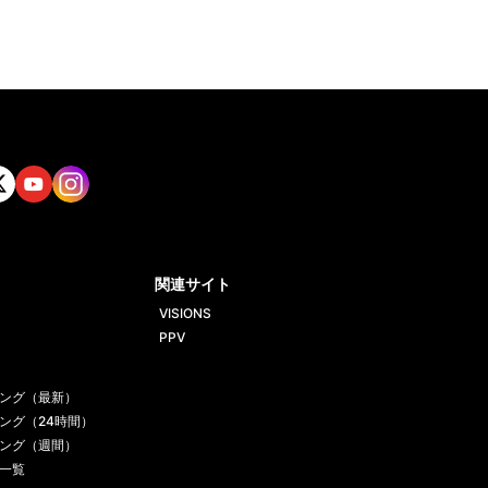
tt
Yout
Insta
ube
gram
関連サイト
VISIONS
PPV
ング（最新）
ング（24時間）
ング（週間）
一覧