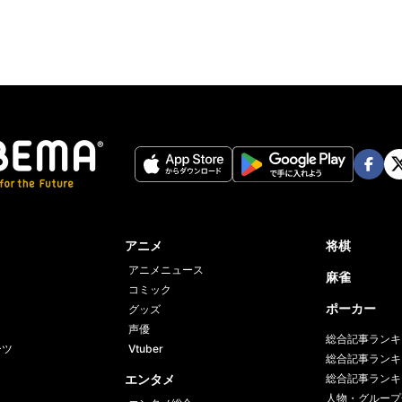
Face
Twi
book
er
アニメ
将棋
アニメニュース
麻雀
コミック
ポーカー
グッズ
声優
総合記事ランキ
ーツ
Vtuber
総合記事ランキ
エンタメ
総合記事ランキ
人物・グループ