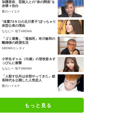
加護亜依、芸能人との“体の関係”を
赤裸々告白
愛のハイエナ
“体重72キロの北川景子”ぽっちゃり
体型公表の理由
ななにー 地下ABEMA
「ゴミ屋敷」「孤独死」布川敏和の
離婚後の絶望生活
ABEMAエンタメ
小学生ギャル（12歳）の登校姿＆す
っぴんに衝撃
ななにー 地下ABEMA
「人殺す以外は全部やってきた」総
長時代を公開した人気芸人
愛のハイエナ
もっと見る