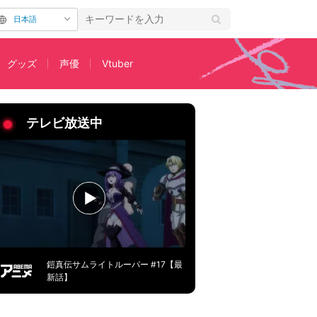
日本語
グッズ
声優
Vtuber
テレビ放送中
鎧真伝サムライトルーパー #17【最
新話】