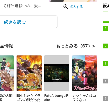
記
にて好評連載中の、愛と
拡大する
物語。
家の後藤可久士。一人娘
続きを読む
いても、愛娘・姫が最優
たくないこと。それ
こと。自分の“かくしご
作品情報
もっとみる（67）
？“愛と笑い、ちょっと
”
室の人間
転生したらドラ
Fate/strange F
カヤちゃんはコ
師
ゴンの卵だった
ake
ワくない