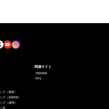
tt
Yout
Insta
ube
gram
関連サイト
VISIONS
PPV
ング（最新）
ング（24時間）
ング（週間）
一覧