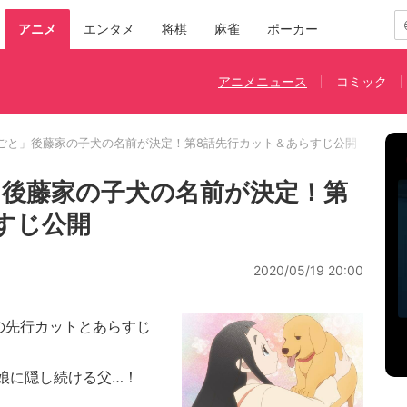
アニメ
エンタメ
将棋
麻雀
ポーカー
アニメニュース
コミック
ごと」後藤家の子犬の名前が決定！第8話先行カット＆あらすじ公開
後藤家の子犬の名前が決定！第
すじ公開
2020/05/19 20:00
の先行カットとあらすじ
娘に隠し続ける父…！