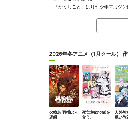
「かくしごと」は月刊少年マガジン
笑い、ちょっと感動の 漫画家パパ×娘
ちょっと下品な漫画を描いてる漫画
の小学4年生の姫。可久士は、何にお
先。親バカ・可久士が娘・姫に知られ
は……自分の仕事が『漫画家』である
2026年冬アニメ（1月クール） 
と”が知られたら娘に嫌われるのでは！
感動のファミリー劇場がはじまる――
火喰鳥 羽州ぼろ
死亡遊戯で飯を
人外教
鳶組
食う。
嫌い教