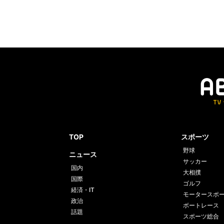
TOP
スポーツ
野球
ニュース
サッカー
国内
大相撲
国際
ゴルフ
経済・IT
モータースポ
政治
ボートレース
話題
スポーツ総合