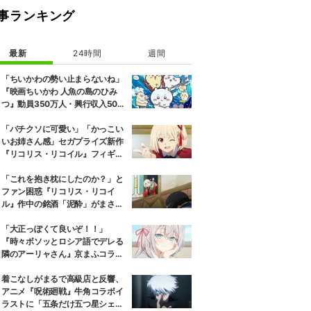
事ランキング
最新
24時間
週間
「ちいかわの勢い止まらないね」
『映画ちいかわ 人魚の島のひみ
つ』動員350万人・興行収入50億
円突破が大きな話題に
「バチクソに可愛い」「かっこい
いお姉さん感」セガプライズ新作
『リコリス・リコイル』フィギュ
ア解禁に反響続々
「これを抱き枕にしたのか？」と
ファン困惑『リコリス・リコイ
ル』作中の銘酒「泥酔」がまさか
の一升瓶サイズの抱き枕に
「大正っぽくて良いぞ！！」
『時々ボソッとロシア語でデレる
隣のアーリャさん』京まふコラボ
の特別衣装ビジュアルに絶賛の声
着こなしがまるで高級店と反響、
アニメ『呪術廻戦』牛角コラボイ
ラストに「五条だけ五つ星シェ