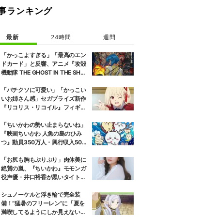
事ランキング
最新
24時間
週間
「かっこよすぎる」「最高のエン
ドカード」と反響、アニメ『攻殻
機動隊 THE GHOST IN THE SHEL
L』第5話エンドカード公開
「バチクソに可愛い」「かっこい
いお姉さん感」セガプライズ新作
『リコリス・リコイル』フィギュ
ア解禁に反響続々
「ちいかわの勢い止まらないね」
『映画ちいかわ 人魚の島のひみ
つ』動員350万人・興行収入50億
円突破が大きな話題に
「お尻も胸もぷりぷり」肉体美に
絶賛の嵐、『ちいかわ』モモンガ
役声優・井口裕香が黒いタイトウ
ェアのトレーニング風景公開
シュノーケルと浮き輪で完全装
備！“猛暑のフリーレン”に「夏を
満喫してるようにしか見えない」