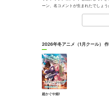
ーン、名コメントが生まれたでしょう
▶動画：人気キャラクターの水着がた
クト！Re:Dive」#9
（5分30分ごろ～） 海水浴に来た
ロ、キャルの3人による「水着回」に
2026年冬アニメ（1月クール） 
超かぐや姫!