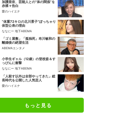
加護亜依、芸能人との“体の関係”を
赤裸々告白
愛のハイエナ
“体重72キロの北川景子”ぽっちゃり
体型公表の理由
ななにー 地下ABEMA
「ゴミ屋敷」「孤独死」布川敏和の
離婚後の絶望生活
ABEMAエンタメ
小学生ギャル（12歳）の登校姿＆す
っぴんに衝撃
ななにー 地下ABEMA
「人殺す以外は全部やってきた」総
長時代を公開した人気芸人
愛のハイエナ
もっと見る