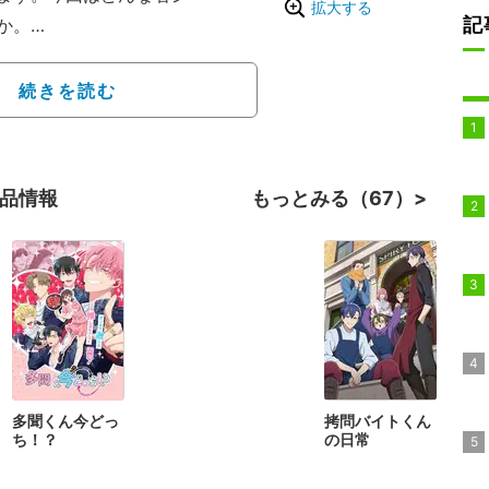
拡大する
記
か。
っぷり「プリンセスコネ
続きを読む
一行。ペコリーヌ、コッコ
。
作品情報
もっとみる（67）
多聞くん今どっ
拷問バイトくん
ち！？
の日常