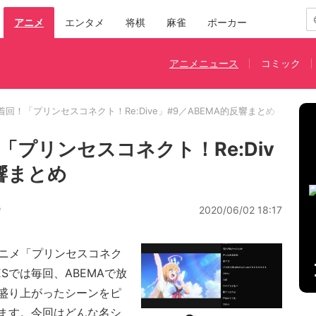
アニメ
エンタメ
将棋
麻雀
ポーカー
アニメニュース
コミック
回！「プリンセスコネクト！Re:Dive」#9／ABEMA的反響まとめ
プリンセスコネクト！Re:Div
反響まとめ
e
2020/06/02 18:17
ニメ「プリンセスコネク
MESでは毎回、ABEMAで放
盛り上がったシーンをピ
ます。今回はどんな名シ