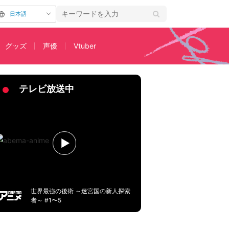
日本語
グッズ
声優
Vtuber
テレビ放送中
世界最強の後衛 ～迷宮国の新人探索
者～ #1〜5