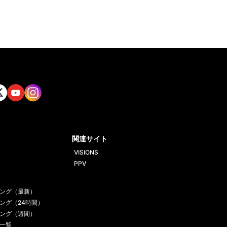
tt
Yout
Insta
ube
gram
関連サイト
VISIONS
PPV
ング（最新）
ング（24時間）
ング（週間）
一覧