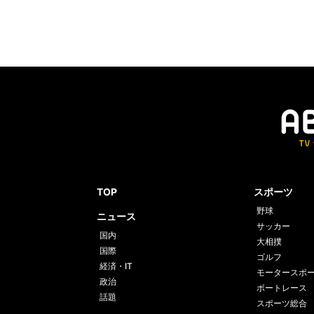
TOP
スポーツ
野球
ニュース
サッカー
国内
大相撲
国際
ゴルフ
経済・IT
モータースポ
政治
ボートレース
話題
スポーツ総合