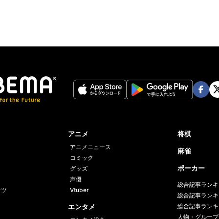
Face
Twi
book
er
アニメ
将棋
アニメニュース
麻雀
コミック
ポーカー
グッズ
声優
総合記事ランキ
ーツ
Vtuber
総合記事ランキ
エンタメ
総合記事ランキ
人物・グループ