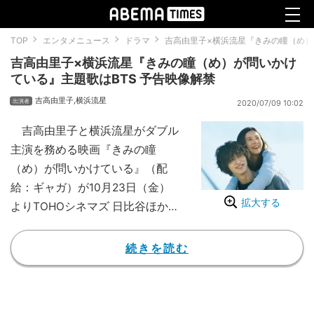
TOP
エンタメニュース
ドラマ
吉高由里子×横浜流星『きみの瞳（め）
吉高由里子×横浜流星『きみの瞳（め）が問いかけ
ている』主題歌はBTS 予告映像解禁
吉高由里子
,
横浜流星
2020/07/09 10:02
吉高由里子と横浜流星がダブル
主演を務める映画『きみの瞳
（め）が問いかけている』（配
給：ギャガ）が10月23日（金）
拡大する
よりTOHOシネマズ 日比谷ほか全
国でロードショー。予告映像とポ
スタービジュアルが解禁となり、
続きを読む
本作の主題歌をBTSが担当するこ
とが明らかになった。
不慮の事故で、視力と家族を失