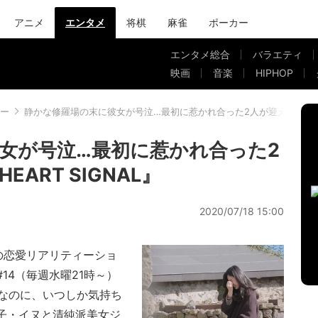
アニメ
エンタメ
将棋
麻雀
ポーカー
エンタメ総合
バラエティ
映画
音楽
HIPHOP
ー
静かな修羅場の末に彼女が号泣…最初に惹かれ合った2人が迎えた恋の終焉『
女が号泣…最初に惹かれ合った2
ART SIGNAL』
2020/07/18 15:00
の恋愛リアリティーショ
版#14（毎週水曜21時～）
なのに、いつしか気持ち
男子・イヌと清純派美女ジ