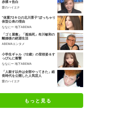
赤裸々告白
愛のハイエナ
“体重72キロの北川景子”ぽっちゃり
体型公表の理由
ななにー 地下ABEMA
「ゴミ屋敷」「孤独死」布川敏和の
離婚後の絶望生活
ABEMAエンタメ
小学生ギャル（12歳）の登校姿＆す
っぴんに衝撃
ななにー 地下ABEMA
「人殺す以外は全部やってきた」総
長時代を公開した人気芸人
愛のハイエナ
もっと見る