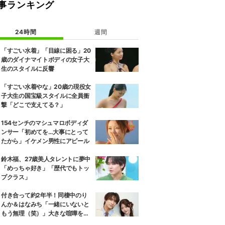
事ランキング
24時間
週間
「すごい水着」「目線に困る」20
歳のダイナマイトボディの女子大
生のスタイルに反響
「すごい水着やな」20歳の現役女
子大生の国宝級スタイルに全員衝
撃「どこで支えてる？」
154センチのマシュマロボディダ
ンサー「初めてを…大事にとって
たから」イケメン男性にアピール
鈴木福、27歳美人タレントに夢中
「めっちゃ好き」「歴代でもトッ
プクラス」
付き合って約2年半！同棲中のり
んか＆はなみち「一緒にいないと
もう無理（笑）」大きな喧嘩を経
験…“別れの危機”を乗り越えた恋