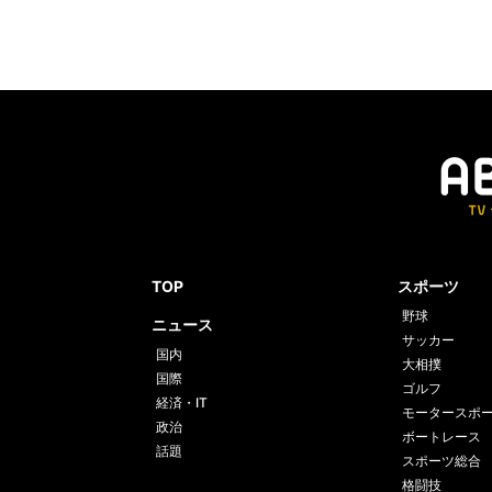
TOP
スポーツ
野球
ニュース
サッカー
国内
大相撲
国際
ゴルフ
経済・IT
モータースポ
政治
ボートレース
話題
スポーツ総合
格闘技