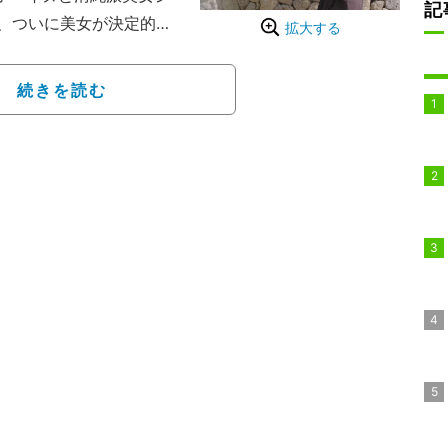
記
、ついに美女が決定的
拡大する
人は、1日目は匿名のデー
続きを読む
イヌはジヒョンのデート
ンナとデートすること
は、ジヒョンと3度目の公
との関係をますます確か