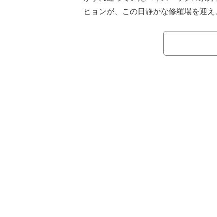
ヒョンが、この日静かな修羅場を迎え
な“決別の一言”を口にした。
1泊2日の済州島旅行にやってきた8
トカードをもとに2ショットデート。
カードを狙っていたが、勘が外れてア
に。一方、“残り物”を選んだガンヨル
式2ショットデートを決め、ジヒョン
なものにしていた。