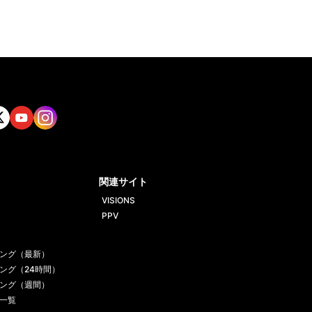
tt
Yout
Insta
ube
gram
関連サイト
VISIONS
PPV
ング（最新）
ング（24時間）
ング（週間）
一覧