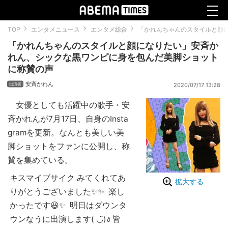
TOP
エンタメニュース
エンタメ総合
「かれんちゃんのスタイルと顔
「かれんちゃんのスタイルと顔になりたい」安斉か
れん、シックな黒ワンピに身を包んだ美脚ショット
に称賛の声
安斉かれん
2020/07/17 13:28
女優としても活躍中の歌手・安
斉かれんが7月17日、自身のInsta
gramを更新。なんとも美しい美
脚ショットをファンに公開し、称
賛を集めている。
キスマイブサイク みてくれてあ
拡大する
りがとうございました✨✨ 楽し
かったです😆✨ 明日はダウンタ
ウンなうに出演します( ◡̈)ง 皆