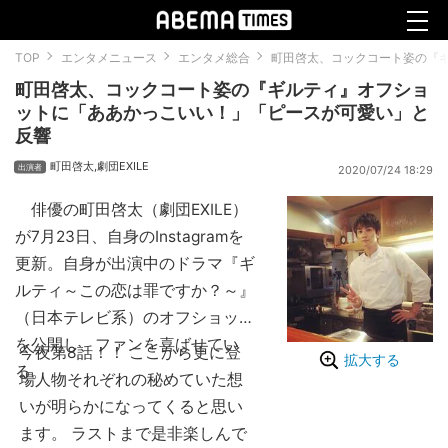
TOP
エンタメニュース
エンタメ総合
町田啓太、コックコート姿の『
町田啓太、コックコート姿の『ギルティ』オフショ
ットに「ああかっこいい！」「ピースが可愛い」と
反響
町田啓太
,
劇団EXILE
2020/07/24 18:29
俳優の町田啓太（劇団EXILE）
が7月23日、自身のInstagramを
更新。自身が出演中のドラマ『ギ
ルティ～この恋は罪ですか？～』
（日本テレビ系）のオフショット
を公開し、ファンを喜ばせてい
今夜第8話！！ ここから更に登
拡大する
る。
場人物それぞれの秘めていた想
いが明らかになってくると思い
ます。 ラストまで是非楽しんで