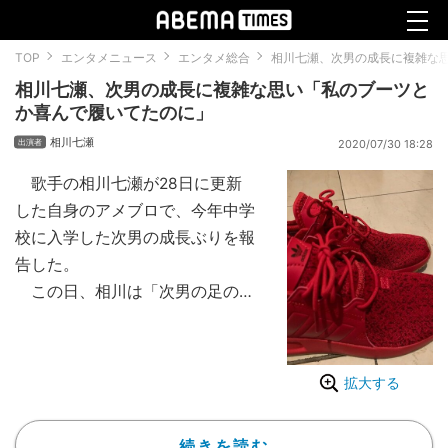
TOP
エンタメニュース
エンタメ総合
相川七瀬、次男の成長に複雑な
相川七瀬、次男の成長に複雑な思い「私のブーツと
か喜んで履いてたのに」
相川七瀬
2020/07/30 18:28
歌手の相川七瀬が28日に更新
した自身のアメブロで、今年中学
校に入学した次男の成長ぶりを報
告した。
この日、相川は「次男の足のサ
イズがどんどん大きくな
る、、、」と切り出し、「私は2
3センチですが 彼はこの前まで
拡大する
同じサイズを履いていました」と
説明。「ところが、家にあるスニ
続きを読む