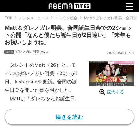
TOP
エンタメニュース
エンタメ総合
Matt＆ダレノガレ明美、合同
Matt＆ダレノガレ明美、合同誕生日会での2ショッ
ト公開「なんと僕たち誕生日が2日違い」「来年も
お祝いしようね」
ダレノガレ明美
,
Matt
2020/08/01 17:11
タレントのMatt（26）と、モ
デルのダレノガレ明美（30）が1
日、Instagramを更新。合同の誕
生日会を開いた事を明かした。
拡大する
Mattは「ダレちゃんお誕生日
おめでとうなんと僕たち誕生日が
2日違い。ダレちゃんにとって最
続きを読む
高な年にしてください」、ダレノ
ガレは、「Mattくん26歳のお誕