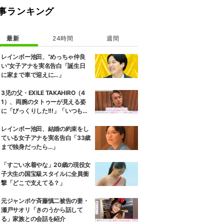
事ランキング
最新
24時間
週間
に寛ぐ自身の姿を収めたオフショットを公開。その画像で山本は、以前よ
レインボー池田、“めっちゃ仲良
い”女子アナを実名告白「誕生日
に家まで車で迎えに…」
3児の父・EXILE TAKAHIRO（4
1）、両腕のタトゥーが見える姿
に「びっくりした!!!」「いつもと
また違ったTAKAHIROさん」など
の反響
レインボー池田、結婚の約束をし
ている女子アナを実名告白「33歳
まで独身だったら…」
「すごい水着やな」20歳の現役女
子大生の国宝級スタイルに全員衝
撃「どこで支えてる？」
元ジャンポケ斉藤慎二被告の妻・
瀬戸サオリ「きのうから話して
る」家族との会話を紹介