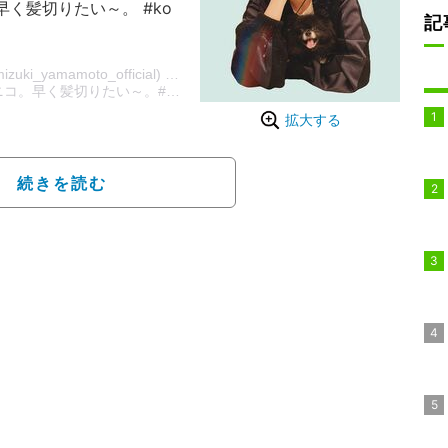
早く髪切りたい～。 #ko
記
OTO (@mizuki_yamamoto_official) on
Aug 1, 2020 at 10:03pm PDT
。早く髪切りたい～。#kotsume」とコメントしつつ、愛犬と共
拡大する
続きを読む