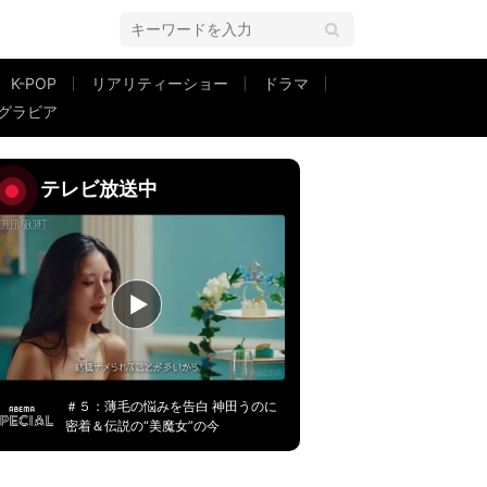
K-POP
リアリティーショー
ドラマ
グラビア
「可愛い！」の声
テレビ放送中
＃５：薄毛の悩みを告白 神田うのに
密着＆伝説の“美魔女”の今