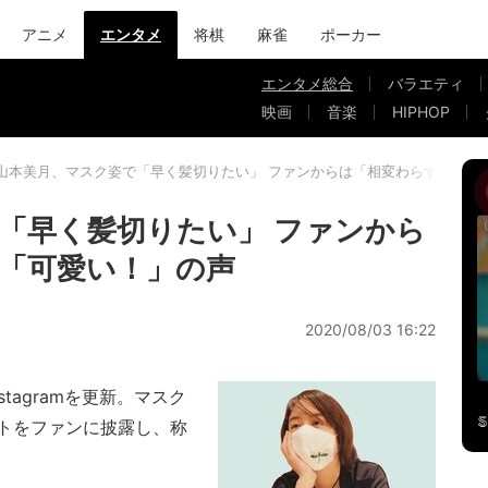
アニメ
エンタメ
将棋
麻雀
ポーカー
エンタメ総合
バラエティ
映画
音楽
HIPHOP
山本美月、マスク姿で「早く髪切りたい」 ファンからは「相変わらず綺麗」
「早く髪切りたい」 ファンから
「可愛い！」の声
2020/08/03 16:22
tagramを更新。マスク
トをファンに披露し、称