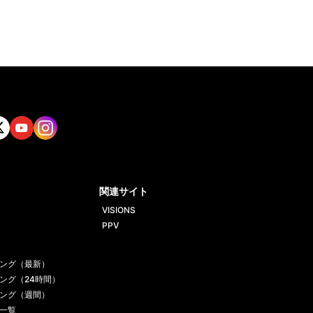
tt
Yout
Insta
ube
gram
関連サイト
VISIONS
PPV
ング（最新）
ング（24時間）
ング（週間）
一覧