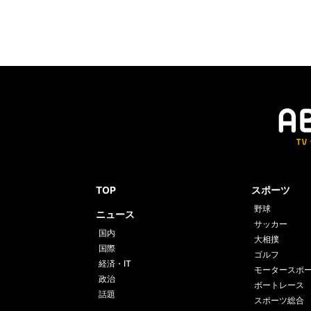
TOP
スポーツ
野球
ニュース
サッカー
国内
大相撲
国際
ゴルフ
経済・IT
モータースポ
政治
ボートレース
話題
スポーツ総合