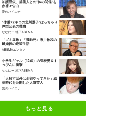
加護亜依、芸能人との“体の関係”を
赤裸々告白
愛のハイエナ
“体重72キロの北川景子”ぽっちゃり
体型公表の理由
ななにー 地下ABEMA
「ゴミ屋敷」「孤独死」布川敏和の
離婚後の絶望生活
ABEMAエンタメ
小学生ギャル（12歳）の登校姿＆す
っぴんに衝撃
ななにー 地下ABEMA
「人殺す以外は全部やってきた」総
長時代を公開した人気芸人
愛のハイエナ
もっと見る