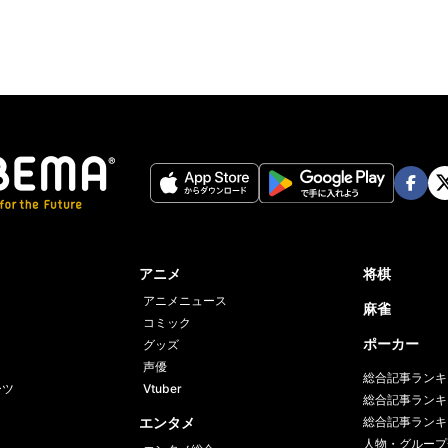
Face
Twi
book
er
アニメ
将棋
アニメニュース
麻雀
コミック
ポーカー
グッズ
声優
総合記事ランキ
ーツ
Vtuber
総合記事ランキ
エンタメ
総合記事ランキ
人物・グループ