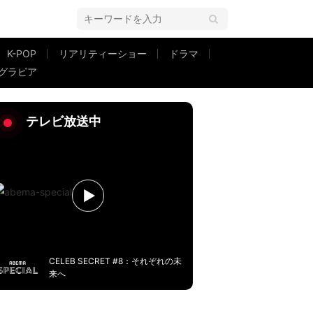
K-POP
リアリティーショー
ドラマ
グラビア
テレビ放送中
CELEB SECRET #8：それぞれの未
来へ