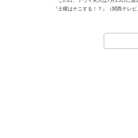
この日、デヴィ夫人は7月25日に放
『土曜はナニする！？』（関西テレビ
『Francfranc』デビューしたこと
たお笑いコンビ・かまいたちについて
人のように、 いつも横でタンクトップ
あおぎ、 肩には、私用の飲み物が入っ
げています（笑）」と、ロケの様子を