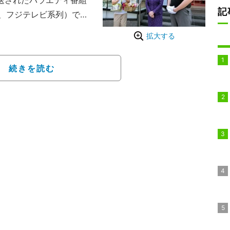
送されたバラエティ番組
記
、フジテレビ系列）で
を報告。執事役として同行し
拡大する
「山内さんは、 私の使用
に短パン姿、 うちわで
続きを読む
た クーラーバックを下
写真で公開した。