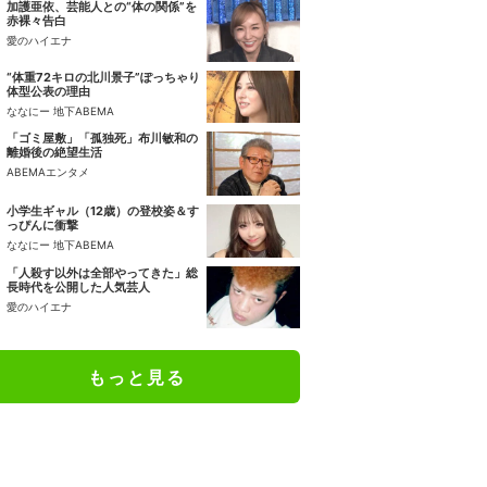
加護亜依、芸能人との“体の関係”を
赤裸々告白
愛のハイエナ
“体重72キロの北川景子”ぽっちゃり
体型公表の理由
ななにー 地下ABEMA
「ゴミ屋敷」「孤独死」布川敏和の
離婚後の絶望生活
ABEMAエンタメ
小学生ギャル（12歳）の登校姿＆す
っぴんに衝撃
ななにー 地下ABEMA
「人殺す以外は全部やってきた」総
長時代を公開した人気芸人
愛のハイエナ
もっと見る