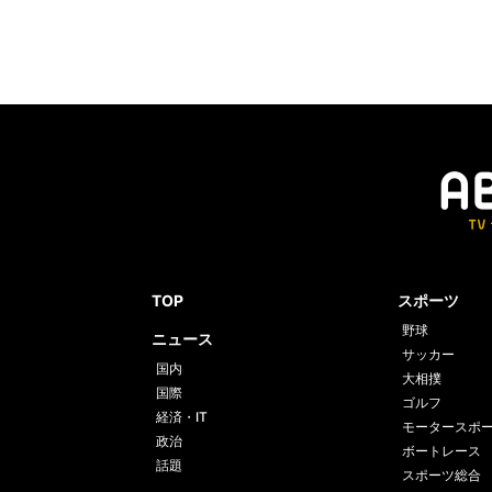
TOP
スポーツ
野球
ニュース
サッカー
国内
大相撲
国際
ゴルフ
経済・IT
モータースポ
政治
ボートレース
話題
スポーツ総合