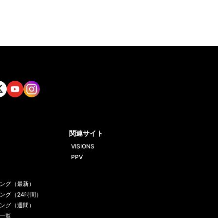
tt
Yout
Insta
ube
gram
関連サイト
VISIONS
PPV
ング（最新）
ング（24時間）
ング（週間）
一覧