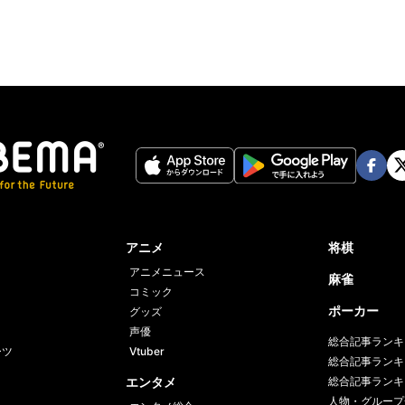
Face
Twi
book
er
アニメ
将棋
アニメニュース
麻雀
コミック
ポーカー
グッズ
声優
総合記事ランキ
ーツ
Vtuber
総合記事ランキ
エンタメ
総合記事ランキ
人物・グループ