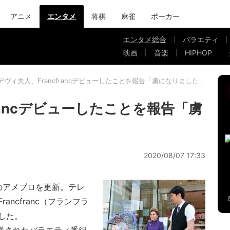
アニメ
エンタメ
将棋
麻雀
ポーカー
エンタメ総合
バラエティ
映画
音楽
HIPHOP
デヴィ夫人、Francfrancデビューしたことを報告「虜になりました」
francデビューしたことを報告「虜
2020/08/07 17:33
のアメブロを更新。テレ
ncfranc（フランフラ
した。