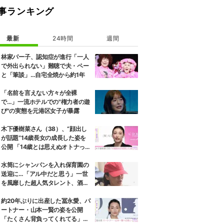
事ランキング
最新
24時間
週間
林家パー子、認知症が進行「一人
で外出られない」難聴で夫・ペー
と「筆談」…自宅全焼から約1年
「名前を言えない方々が全裸
で…」一流ホテルでの"権力者の遊
び"の実態を元港区女子が暴露
木下優樹菜さん（38）、“顔出し
が話題”14歳長女の成長した姿を
公開 「14歳とは思えぬオトナっぽ
さ」「優樹菜ちゃんにそっくりす
ぎる」など反響
水筒にシャンパンを入れ保育園の
送迎に…「アル中だと思う」一世
を風靡した超人気タレント、酒漬
けだった日々を告白
約20年ぶりに出産した冨永愛、パ
ートナー・山本一賢の姿を公開
「たくさん背負ってくれてる」感