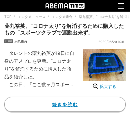
TOP
エンタメニュース
エンタメ総合
薬丸裕英、“コロナ太り”を解消
薬丸裕英、“コロナ太り”を解消するために購入した
もの「スポーツクラブで運動出来ず」
薬丸裕英
2020/08/20 19:51
タレントの薬丸裕英が19日に自
身のアメブロを更新。“コロナ太
り”を解消するために購入した商
品を紹介した。
この日、「ここ数ヶ月スポーツ
拡大する
クラブで運動出来ず 今は外も暑
すぎてウォーキングなどを控えて
続きを読む
いる」と運動を控えていることを
明かし、「運動不足により筋肉量
が減ることで 基礎代謝量が減っ