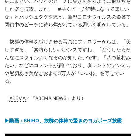
身にまとい、ハワイのビーチに突き刺さるように逆立ちを
した姿を披露。また、「#早くビーチ解禁になってほしい
な」とハッシュタグを添え、
新型コロナウイルス
の影響で
閉鎖中のビーチに待ち焦がれている思いを明かしている。
抜群の体幹を感じさせる写真にフォロワーからは、「美
しすぎる」「素晴らしいバランスですね」「どうしたらそ
んなにスタイルよくなるのか知りたいです」「八つ墓村み
たい」などのコメントが届いており、タレントの
アンミカ
や
熊切あさ美
などおよそ3万人が「いいね」を寄せてい
る。
（
ABEMA
／『ABEMA NEWS』より）
▶︎動画：SHIHO、抜群の体幹で驚きのヨガポーズ披露