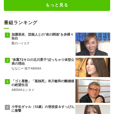
もっと見る
番組ランキング
加護亜依、芸能人との“体の関係”を赤裸々
告白
愛のハイエナ
“体重72キロの北川景子”ぽっちゃり体型公
表の理由
ななにー 地下ABEMA
「ゴミ屋敷」「孤独死」布川敏和の離婚後
の絶望生活
ABEMAエンタメ
小学生ギャル（12歳）の登校姿＆すっぴん
に衝撃