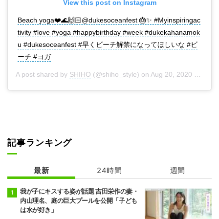
View this post on Instagram
Beach yoga❤️🌊🙌🏻@dukesoceanfest 🎂✨ #Myinspiringac
tivity #love #yoga #happybirthday #week #dukekahanamok
u #dukesoceanfest #早くビーチ解禁になってほしいな #ビ
ーチ #ヨガ
A post shared by
SHIHO
(@shiho_style) on
Aug 20, 2020 at 7:10pm PDT
記事ランキング
最新
24時間
週間
我が子にキスする姿が話題 吉田栄作の妻・
内山理名、庭の巨大プールを公開「子ども
は水が好き」