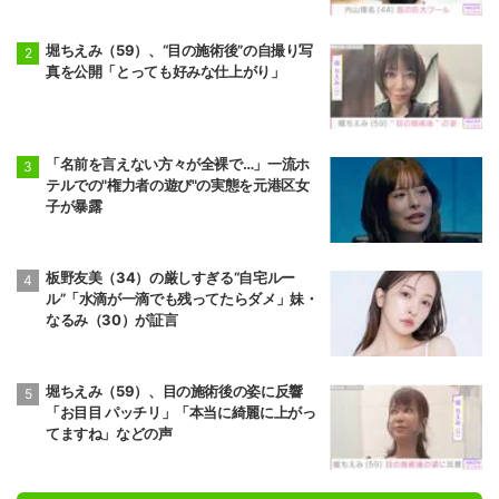
堀ちえみ（59）、“目の施術後”の自撮り写
真を公開「とっても好みな仕上がり」
「名前を言えない方々が全裸で…」一流ホ
テルでの"権力者の遊び"の実態を元港区女
子が暴露
板野友美（34）の厳しすぎる“自宅ルー
ル”「水滴が一滴でも残ってたらダメ」妹・
なるみ（30）が証言
堀ちえみ（59）、目の施術後の姿に反響
「お目目 パッチリ」「本当に綺麗に上がっ
てますね」などの声