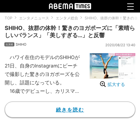
TOP
エンタメニュース
エンタメ総合
SHIHO、抜群の体幹！驚きの
SHIHO、抜群の体幹！驚きのヨガポーズに「素晴ら
しいバランス」「美しすぎる…」と反響
SHIHO
2020/08/22 13:40
ハワイ在住のモデルのSHIHOが
21日、自身のInstagramにビーチ
で撮影した驚きのヨガポーズを公
開し、話題になっている。
拡大する
16歳でデビューし、カリスマモ
デルとして活躍したSHIHOは200
9年に格闘家の秋山成勲と結婚
続きを読む
し、その2年後に長女を出産。フ
ォロワー数79万人以上のInstagra
mではたびたびヨガ姿を公開して