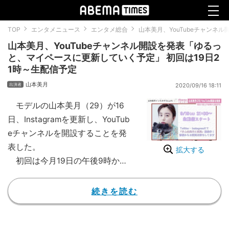
TOP
エンタメニュース
エンタメ総合
山本美月、YouTubeチャンネ
山本美月、YouTubeチャンネル開設を発表「ゆるっ
と、マイペースに更新していく予定」 初回は19日2
1時～生配信予定
山本美月
2020/09/16 18:11
モデルの山本美月（29）が16
日、Instagramを更新し、YouTub
eチャンネルを開設することを発
表した。
拡大する
初回は今月19日の午後9時から
生配信を予定しており「普段なか
なか皆さんとお話できる機会も少
続きを読む
ないので、この配信中になるべく
たくさんの質問に答えられたら嬉