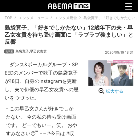
TOP
エンタメニュース
エンタメ総合
島袋寛子、「好きでしかたない」
島袋寛子、「好きでしかたない」12歳年下の夫・早
乙女友貴を待ち受け画面に 「ラブラブ羨ましい」と
反響
島袋寛子
,
早乙女友貴
2020/09/19 18:31
ダンス&ボーカルグループ・SP
EEDのメンバーで歌手の島袋寛子
が18日、自身のInstagramを更新
し、夫で俳優の早乙女友貴への思
拡大する
いをつづった。
– この早乙女さんが好きでしか
たない。 今の私の待ち受け画面
です。 どーでもいー。笑。 おや
すみなさい😴 – – #今日は #収