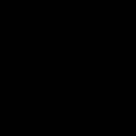
カテゴリ
ニュース
スポーツ
アニメ
エンタメ
将棋
麻雀
ポーカー