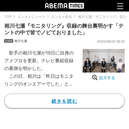
TOP
エンタメニュース
エンタメ総合
相川七瀬『モニタリング』収録
相川七瀬『モニタリング』収録の舞台裏明かす「テ
ントの中で皆でノビておりました」
相川七瀬
2020/09/20 18:33
歌手の相川七瀬が19日に自身の
アメブロを更新。テレビ番組収録
の裏側を明かした。
この日、相川は「昨日はモニタ
拡大する
リングのオンエアーでした」と、
自身が出演したニンゲン観察バラ
エティ『モニタリング』（TBS
続きを読む
系）が放送されたことを報告。
「見て下さった皆様 有り難う御
座いました」と感謝をつづった。