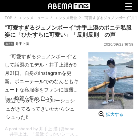
TOP
エンタメニュース
エンタメ総合
“可愛すぎるジュノンボーイ”井
“可愛すぎるジュノンボーイ”井手上漠のポニテ私服
姿に「ひたすらに可愛い」「反則反則」の声
井手上漠
2020/09/22 16:59
“可愛すぎるジュノンボーイ”と
して話題のモデル・井手上漠が9
月21日、自身のInstagramを更
新。ポニーテールでのなんともキ
ュートな私服姿をファンに披露
し、称賛を集めている。
最近でっかいシースルーシュシ
ュがきてるってきいたからシュ
拡大する
シュった💃
A post shared by 井手上 漠 (@baaaakuuuu) on
Sep 21, 2020 at 12
井手上は、「最近でっかいシースルーシュシュがきてるってきいた